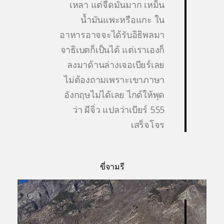
เหลา แต่จืดมันมาก เหม็น
น้ำมันแพะหรือแกะ ใน
อาหารอาจจะได้รับอิธิพลมา
จาธิเบตก็เป็นได้ แต่เราเองก็
ลงมาด้านล่างเจอเบียร์เลย
ไม่ต้องถามเพราะเขาภาษา
อังกฤษไม่ได้เลย ไกด์ให้พุด
ว่า ผีจิ่ว แปลว่าเบียร์ 555
เสร็จโจร
ขี่จามรี