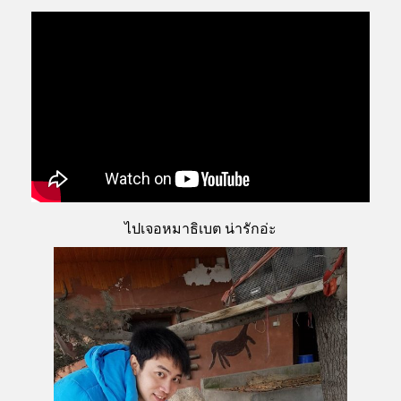
ไปเจอหมาธิเบต น่ารักอ่ะ