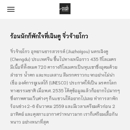
ร้อนนักก็พักใจที่เฉินตู จิ่วจ้ายโกว
จิ่วจ้ายโกว อุทยานธารสวรรค์ (Jiuzhaigou) นครเฉิงตู
(Chengdu) ประเทศจีน ขึ้นไปทางเหนือราว 435 กิโลเมตร
มีเนื้อที่ทั้งหมด 720 ตารางกิโลเมตรเป็นหุบเขาซึ่งอุดมด้วย
ลำธาร น้ำตก และทะเลสาบ สีมรกตราวกะจกอย่างไม่น่า
เชื่อ องค์การยูเนสโก้ (UNESCO) ประกาศให้เป็น มรดกโลก
ทางธรรมชาติ เมื่อพ.ศ. 2535 ได้ดุข้อมูลแล้วก็อยากไปมากๆ
ซึ่งภาพตามเว็บต่างๆ ก็นะชวนให้อยากไปเลย ทำการลาพัก
ร้อนช่วง 2-6 ธันวาคม 2559 และมีเวลาเตรียมตัวก่อน 2
อาทิตย์ และดุสภาะอากาศว่าหนาวมาก เราก็เตรียมเสื้อกัน
หนาว อย่างหนาที่สุด