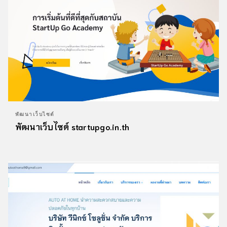
พัฒนาเว็บไซต์
พัฒนาเว็บไซต์ startupgo.in.th