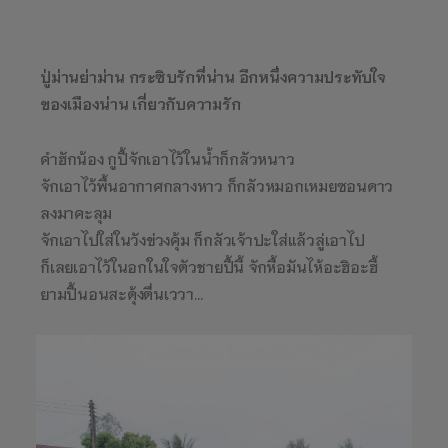
ปู่ม่านย่าม่าน กระซิบรักที่น่าน อีกหนึ่งความประทับใจ
ของเมืองน่าน เกี่ยวกับความรัก
คำฮักน้อง กูปี้จักเอาไว้ในน้ำก็กลัวหนาว
จักเอาไว้พื้นอากาศกลางหาว ก็กลัวหมอกเหมยซอนดาว
ลงมาคะลุม
จักเอาไปใส่ในวังข่วงคุ้ม ก็กลัวเจ้าปะใส่แล้วลู่เอาไป
ก็เลยเอาไว้ในอกในใจตัวชายปี้นี้ จักหื้อมันไห้อะฮิอะฮี้
ยามปี้นอนสะดุ้งตื่นเววา…