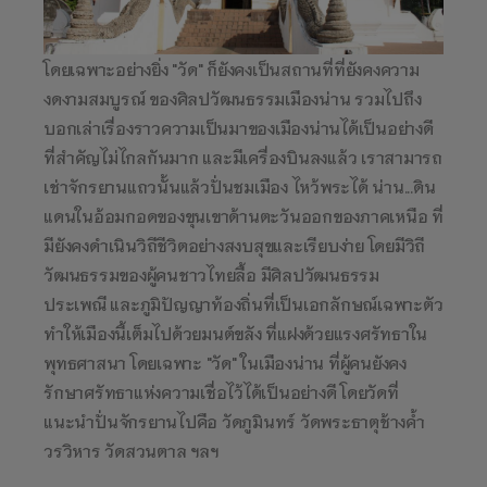
โดยเฉพาะอย่างยิ่ง "วัด" ก็ยังคงเป็นสถานที่ที่ยังคงความ
งดงามสมบูรณ์ ของศิลปวัฒนธรรมเมืองน่าน รวมไปถึง
บอกเล่าเรื่องราวความเป็นมาของเมืองน่านได้เป็นอย่างดี
ที่สำคัญไม่ไกลกันมาก และมีเครื่องบินลงแล้ว เราสามารถ
เช่าจักรยานแถวนั้นแล้วปั่นชมเมือง ไหว้พระได้ น่าน...ดิน
แดนในอ้อมกอดของขุนเขาด้านตะวันออกของภาคเหนือ ที่
มียังคงดำเนินวิถีชีวิตอย่างสงบสุขและเรียบง่าย โดยมีวิถี
วัฒนธรรมของผู้คนชาวไทยลื้อ มีศิลปวัฒนธรรม
ประเพณี และภูมิปัญญาท้องถิ่นที่เป็นเอกลักษณ์เฉพาะตัว
ทำให้เมืองนี้เต็มไปด้วยมนต์ขลัง ที่แฝงด้วยแรงศรัทธาใน
พุทธศาสนา โดยเฉพาะ "วัด" ในเมืองน่าน ที่ผู้คนยังคง
รักษาศรัทธาแห่งความเชื่อไว้ได้เป็นอย่างดี โดยวัดที่
แนะนำปั่นจักรยานไปคือ วัดภูมินทร์ วัดพระธาตุช้างค้ำ
วรวิหาร วัดสวนตาล ฯลฯ