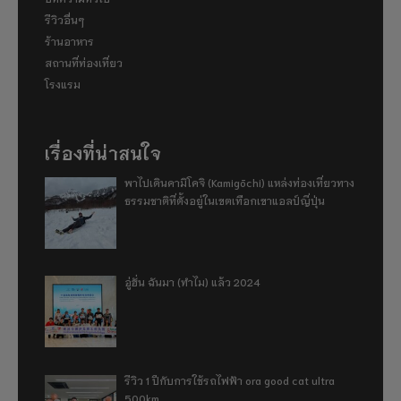
รีวิวอื่นๆ
ร้านอาหาร
สถานที่ท่องเที่ยว
โรงแรม
เรื่องที่น่าสนใจ
พาไปเดินคามิโคจิ (Kamigōchi) แหล่งท่องเที่ยวทาง
ธรรมชาติที่ตั้งอยู่ในเขตเทือกเขาแอลป์ญี่ปุ่น
อู่ฮั่น ฉันมา (ทำไม) แล้ว 2024
รีวิว 1 ปีกับการใช้รถไฟฟ้า ora good cat ultra
500km