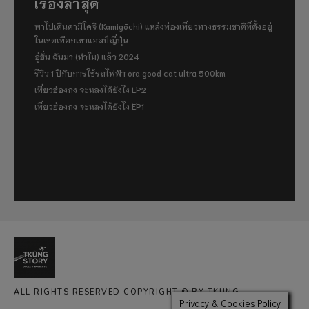
เรื่องล่าสุด
พาไปเดินคามิโคจิ (Kamigōchi) แหล่งท่องเที่ยวทางธรรมชาติที่ตั้งอยู่
ในเขตเทือกเขาแอลป์ญี่ปุ่น
อู่ฮั่น ฉันมา (ทำไม) แล้ว 2024
รีวิว 1 ปีกับการใช้รถไฟฟ้า ora good cat ultra 500km
เที่ยวฮ่องกง จะหลงได้ยังไง EP2
เที่ยวฮ่องกง จะหลงได้ยังไง EP1
ALL RIGHTS RESERVED COPYRIGHT © BY TKUNG
Privacy & Cookies Policy