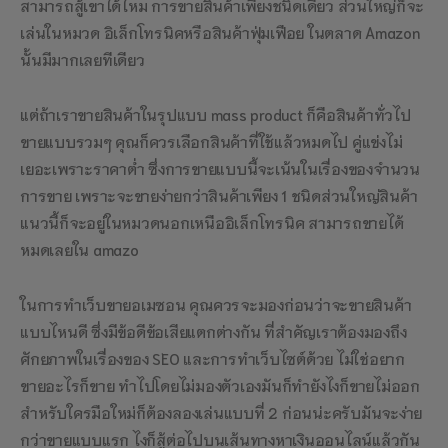
สามารถสู้เขาได้ไหม การขายสินค้าเพียงชนิดเดียว ส่วนใหญ่ก็จะ
เล่นในหมวด อิเล็กโทรนิคหรือสินค้าฟุ่มเฟือย ในตลาด Amazon
นั้นมีมากเลยทีเดียว
แต่ถ้าเราขายสินค้าในรุปแบบ mass product ก็คือสินค้าทั่วไป
ขายแบบรวมๆ คุณก็ควรเลือกสินค้าที่ใช้แล้วหมดไป คู่แข่งไม่
เยอะเพราะราคาต่ำ ซึ่งการขายแบบนี้จะเน้นในเรื่องของจำนวน
การขาย เพราะจะขายง่ายกว่าสินค้าเพียง 1 ชนิดส่วนใหญ่สินค้า
แนวนี้ก็จะอยู่ในหมวดนอกเหนืออิเล็กโทรนิค สามารถขายได้
หมดเลยใน amazo
ในการทำเว็บขายอเมซอน คุณควรจะมองก่อนว่าจะขายสินค้า
แบบไหนดี ซึ่งมีข้อดีข้อเสียแตกต่างกัน ที่สำคัญเราต้องมองถึง
ศักยภาพในเรื่องของ SEO และการทำเว็บไซต์ด้วย ไม่ใช่อยาก
ขายอะไรก็ขาย ทำไปโดยไม่มองตัวเองมันก็ทำยังไงก็ขายไม่ออก
สำหรับใครมือใหม่ก็ต้องลองเล่นแบบที่ 2 ก่อนน่ะครับมันจะง่าย
กว่าขายแบบแรก ไงก็สู้ต่อไปบนเส้นทางหาเงินออนไลน์แล้วกัน