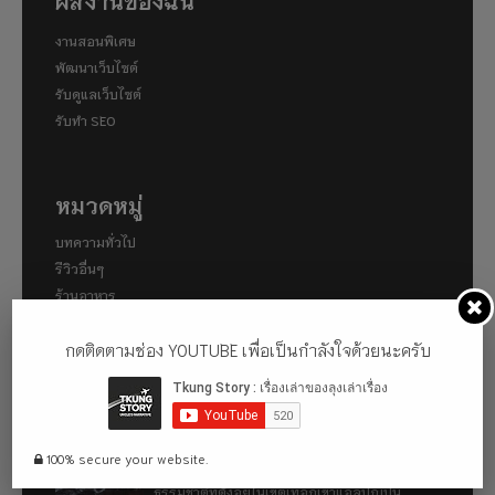
ผลงานของฉัน
งานสอนพิเศษ
พัฒนาเว็บไซต์
รับดูแลเว็บไซต์
รับทำ SEO
หมวดหมู่
บทความทั่วไป
รีวิวอื่นๆ
ร้านอาหาร
สถานที่ท่องเที่ยว
กดติดตามช่อง YOUTUBE เพื่อเป็นกำลังใจด้วยนะครับ
โรงแรม
เรื่องที่น่าสนใจ
100% secure your website.
พาไปเดินคามิโคจิ (Kamigōchi) แหล่งท่องเที่ยวทาง
ธรรมชาติที่ตั้งอยู่ในเขตเทือกเขาแอลป์ญี่ปุ่น