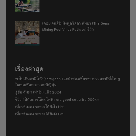
เดอะเจมส์ไมนิงพูลวิลลา พัทยา (The Gems
Mining Pool Villas Pattaya) รีวิว
เรื่องล่าสุด
พาไปเดินคามิโคจิ (Kamigōchi) แหล่งท่องเที่ยวทางธรรมชาติที่ตั้งอยู่
ในเขตเทือกเขาแอลป์ญี่ปุ่น
อู่ฮั่น ฉันมา (ทำไม) แล้ว 2024
รีวิว 1 ปีกับการใช้รถไฟฟ้า ora good cat ultra 500km
เที่ยวฮ่องกง จะหลงได้ยังไง EP2
เที่ยวฮ่องกง จะหลงได้ยังไง EP1