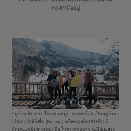
หลงเหลืออยู่
หมู่บ้าน ชิราคาวาโกะ เป็นหมู่บ้านมรดกโลก เป็นหมู่บ้าน
เก่าแก่สไตล์กัสโช (Gassho) หลังคามุงด้วยฟางข้าว มี
ลักษณะคล้ายการพนมมือ ในช่วงฤดูหนาว จะมีหิมะขาว