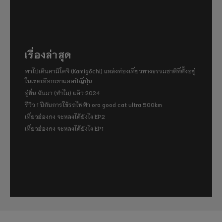
เรื่องล่าสุด
พาไปเดินคามิโคจิ (Kamigōchi) แหล่งท่องเที่ยวทางธรรมชาติที่ตั้งอยู่
ในเขตเทือกเขาแอลป์ญี่ปุ่น
อู่ฮั่น ฉันมา (ทำไม) แล้ว 2024
รีวิว 1 ปีกับการใช้รถไฟฟ้า ora good cat ultra 500km
เที่ยวฮ่องกง จะหลงได้ยังไง EP2
เที่ยวฮ่องกง จะหลงได้ยังไง EP1