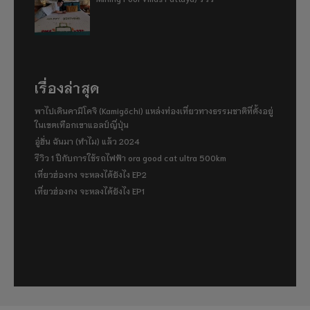
เรื่องล่าสุด
พาไปเดินคามิโคจิ (Kamigōchi) แหล่งท่องเที่ยวทางธรรมชาติที่ตั้งอยู่
ในเขตเทือกเขาแอลป์ญี่ปุ่น
อู่ฮั่น ฉันมา (ทำไม) แล้ว 2024
รีวิว 1 ปีกับการใช้รถไฟฟ้า ora good cat ultra 500km
เที่ยวฮ่องกง จะหลงได้ยังไง EP2
เที่ยวฮ่องกง จะหลงได้ยังไง EP1