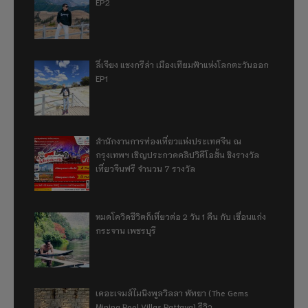
EP2
ลี่เจียง แชงกรีล่า เมืองเทียมฟ้าแห่งโลกตะวันออก
EP1
สำนักงานการท่องเที่ยวแห่งประเทศจีน ณ
กรุงเทพฯ เชิญประกวดคลิปวิดีโอสั้น ชิงรางวัล
เที่ยวจีนฟรี จำนวน 7 รางวัล
หมดโควิดชีวิตก็เที่ยวต่อ 2 วัน 1 คืน กับ เขื่อนแก่ง
กระจาน เพชรบุรี
เดอะเจมส์ไมนิงพูลวิลลา พัทยา (The Gems
Mining Pool Villas Pattaya) รีวิว