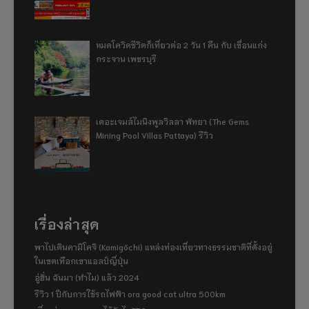
หมดโควิดชีวิตก็เที่ยวต่อ 2 วัน 1 คืน กับ เขื่อนแก่ง
กระจาน เพชรบุรี
เดอะเจมส์ไมนิงพูลวิลลา พัทยา (The Gems
Mining Pool Villas Pattaya) รีวิว
เรื่องล่าสุด
พาไปเดินคามิโคจิ (Kamigōchi) แหล่งท่องเที่ยวทางธรรมชาติที่ตั้งอยู่
ในเขตเทือกเขาแอลป์ญี่ปุ่น
อู่ฮั่น ฉันมา (ทำไม) แล้ว 2024
รีวิว 1 ปีกับการใช้รถไฟฟ้า ora good cat ultra 500km