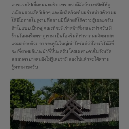
ควรแวะไปเยี่มชมนะครับ เพราะว่ามีสัตว์บางชนิดให้ดู
เหมือนสวนสัตว์เล็กๆ และมีผลิตภัณฑ์นมจำหน่ายด้วย ผม
ได้มีโอกาสไปดูงานที่สถานนีนี้ด้วยก็ได้ความรู้เยอะครับ
ถ้าไปแบบเป็นหมู่คณะก้จะมีเจ้าหน้าที่มาแนะนำครับ มี
ร้านไอศครีมตราภูพาน เป็นไอครีมที่ทำจากนมคัดมาสด
แถมอร่อยด้วย อาจจะดูไม่ใหญ่เท่าไหร่แต่ว่าใครยังไม่มีที่
จะเที่ยวผมก้แนะนำที่นี่นะครับ โดยเฉพาะคนในจังหวัด
สกลนครบางคนยังไม่รู้เลยว่ามี ลองไปแล้วจะได้ความ
รู้มากมายครับ