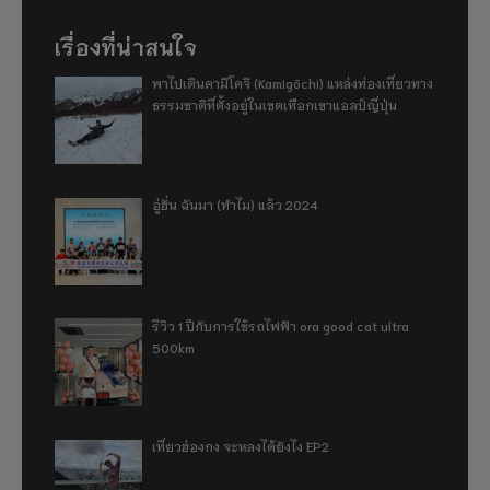
เรื่องที่น่าสนใจ
พาไปเดินคามิโคจิ (Kamigōchi) แหล่งท่องเที่ยวทาง
ธรรมชาติที่ตั้งอยู่ในเขตเทือกเขาแอลป์ญี่ปุ่น
อู่ฮั่น ฉันมา (ทำไม) แล้ว 2024
รีวิว 1 ปีกับการใช้รถไฟฟ้า ora good cat ultra
500km
เที่ยวฮ่องกง จะหลงได้ยังไง EP2