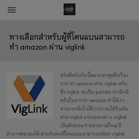
ทางเลือกสำหรับผู้ที่โดนแบนสามารถ
ทำ amazon ผ่าน viglink
สวัสดีครับวันนี้ผมจะมาพูดถึงเรื่อง
การ ทำ amazon ผ่าน viglink ครับ
ซึ่ง viglink จะเป็น povider เราอีกที
ครับในการทำ amazon ทำให้เรา
สามารถมั่นใจได้ว่าเราจะได้รับเงิน
ผ่าน viglink แน่นอนเพราะ viglink
เป็นตัวแทนจำหน่ายรายใหญ่ มี
อำนาจต่อรองได้ สำหรับคนที่โดนแบนสามารถสมัคร viglink