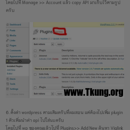
โดยไปที่ Manage >> Account แล้ว copy API มาเก็บไว้ตามรูป
ครับ
6. ตั้งค่า wordpress ตามเดิมครับที่ผมสอน แต่ต้องไปเพิ่ม plugin
1 ตัวเพิ่มนำค่า api ไปใส่นะครับ
โดยไปที่ wp ของคุณแล้วไปที่ Plugins>> Add New ค้นหา Viglink