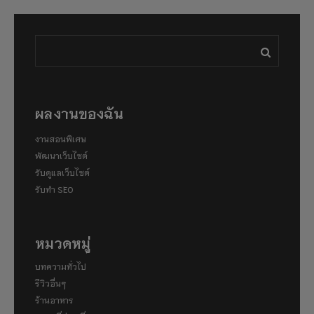
ผลงานของฉัน
งานสอนพิเศษ
พัฒนาเว็บไซต์
รับดูแลเว็บไซต์
รับทำ SEO
หมวดหมู่
บทความทั่วไป
รีวิวอื่นๆ
ร้านอาหาร