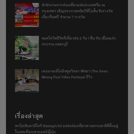
สำนักงานการท่องเที่ยวแห่งประเทศจีน ณ
กรุงเทพฯ เชิญประกวดคลิปวิดีโอสั้น ชิงรางวัล
เที่ยวจีนฟรี จำนวน 7 รางวัล
หมดโควิดชีวิตก็เที่ยวต่อ 2 วัน 1 คืน กับ เขื่อนแก่ง
กระจาน เพชรบุรี
เดอะเจมส์ไมนิงพูลวิลลา พัทยา (The Gems
Mining Pool Villas Pattaya) รีวิว
เรื่องล่าสุด
พาไปเดินคามิโคจิ (Kamigōchi) แหล่งท่องเที่ยวทางธรรมชาติที่ตั้งอยู่
ในเขตเทือกเขาแอลป์ญี่ปุ่น