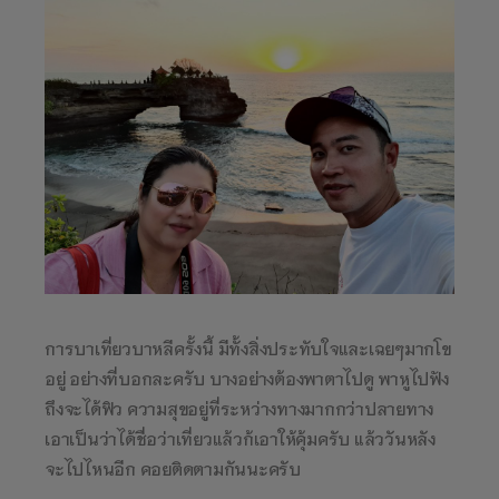
การบาเที่ยวบาหลีครั้งนี้ มีทั้งสิ่งประทับใจและเฉยๆมากโข
อยู่ อย่างที่บอกละครับ บางอย่างต้องพาตาไปดู พาหูไปฟัง
ถึงจะได้ฟิว ความสุขอยู่ที่ระหว่างทางมากกว่าปลายทาง
เอาเป็นว่าได้ชื่อว่าเที่ยวแล้วก้เอาให้คุ้มครับ แล้ววันหลัง
จะไปไหนอีก คอยติดตามกันนะครับ