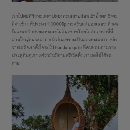
เราไปต่อที่วิวทะเลสาปสองทะเลสาปก่อนเข้าน้ำตก ซึ่งจะ
มีค่าเข้า 1 ที่ประมา 110000Rp นะครับแต่บอกเลยว่าถ้าฝน
ไม่ลงนะ วิวสวยมากและไม่อันตราย โดยไกด์บอกว่าที่นี่
ส่วนใหญ่คนจะมาถ่ายวิวกันเพราะเป็นสองทะเลสาป หลัง
จากเสร้จเราตั้งใจจะไป Handara gate ที่คนชอบถ่ายภาพ
ประตูกับภูเขา แต่ว่ามันมีถ่ายพรีเว็ดดิ้ง เราเลยไม่ได้รอ
ถ่าย