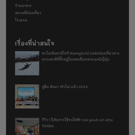
ร้านอาหาร
สถานที่ท่องเที่ยว
โรงแรม
เรื่องที่น่าสนใจ
พาไปเดินคามิโคจิ (Kamigōchi) แหล่งท่องเที่ยวทาง
ธรรมชาติที่ตั้งอยู่ในเขตเทือกเขาแอลป์ญี่ปุ่น
อู่ฮั่น ฉันมา (ทำไม) แล้ว 2024
รีวิว 1 ปีกับการใช้รถไฟฟ้า ora good cat ultra
500km