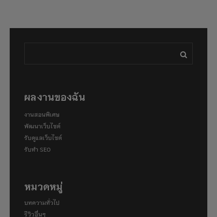
ผลงานของฉัน
งานสอนพิเศษ
พัฒนาเว็บไซต์
รับดูแลเว็บไซต์
รับทำ SEO
หมวดหมู่
บทความทั่วไป
รีวิวอื่นๆ