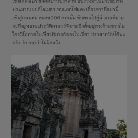
เข้าแหล่งโบราณคดีบ้านปราสาท ขับตรงมาเป็นระยะทาง
ประมาณ 51 กิโลเมตร พบแยกไฟแดง เลี้ยวขวาที่แยกนี้
เข้าสู่ถนนหมายเลข 206 จากนั้น ขับตรงไปสู่อำเภอพิมาย
จะถึงอุทยานประวัติศาสตร์พิมาย ซึ่งตั้งอยู่ทางด้านขวามือ
ใครมีโอกาสไปเที่ยวพิมายก้ลองไปเที่ยว ปราสาทหินได้นะ
ครับ รับรองว่าไม่ผิดหวัง