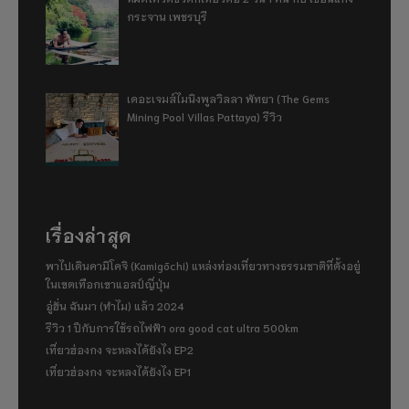
กระจาน เพชรบุรี
เดอะเจมส์ไมนิงพูลวิลลา พัทยา (The Gems
Mining Pool Villas Pattaya) รีวิว
เรื่องล่าสุด
พาไปเดินคามิโคจิ (Kamigōchi) แหล่งท่องเที่ยวทางธรรมชาติที่ตั้งอยู่
ในเขตเทือกเขาแอลป์ญี่ปุ่น
อู่ฮั่น ฉันมา (ทำไม) แล้ว 2024
รีวิว 1 ปีกับการใช้รถไฟฟ้า ora good cat ultra 500km
เที่ยวฮ่องกง จะหลงได้ยังไง EP2
เที่ยวฮ่องกง จะหลงได้ยังไง EP1