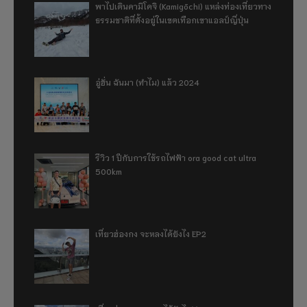
พาไปเดินคามิโคจิ (Kamigōchi) แหล่งท่องเที่ยวทาง
ธรรมชาติที่ตั้งอยู่ในเขตเทือกเขาแอลป์ญี่ปุ่น
อู่ฮั่น ฉันมา (ทำไม) แล้ว 2024
รีวิว 1 ปีกับการใช้รถไฟฟ้า ora good cat ultra
500km
เที่ยวฮ่องกง จะหลงได้ยังไง EP2