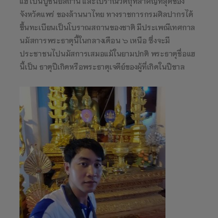
แฮ เป็นปูชนียสถาน และโบราณวัตถุที่สำคัญที่สุดของ
จังหวัดแพร่ ของล้านนาไทย ทางราชการกรมศิลปากรได้
ขึ้นทะเบียนเป็นโบราณสถานของชาติ มีประเพณีเทศกาล
นมัสการพระธาตุนี้ในกลางเดือน ๖ เหนือ ซึ่งจะมี
ประชาชนไปนมัสการเสมอแม้ในยามปกติ พระธาตุชื่อแฮ
นี้เป็น ธาตุปีเกิดหรือพระธาตุเจดีย์ของผู้ที่เกิดในปีขาล