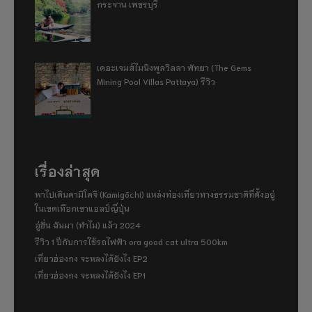
กระจาน เพชรบุรี
เดอะเจมส์ไมนิงพูลวิลลา พัทยา (The Gems
Mining Pool Villas Pattaya) รีวิว
เรื่องล่าสุด
พาไปเดินคามิโคจิ (Kamigōchi) แหล่งท่องเที่ยวทางธรรมชาติที่ตั้งอยู่
ในเขตเทือกเขาแอลป์ญี่ปุ่น
อู่ฮั่น ฉันมา (ทำไม) แล้ว 2024
รีวิว 1 ปีกับการใช้รถไฟฟ้า ora good cat ultra 500km
เที่ยวฮ่องกง จะหลงได้ยังไง EP2
เที่ยวฮ่องกง จะหลงได้ยังไง EP1