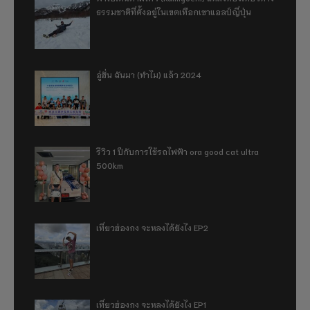
ธรรมชาติที่ตั้งอยู่ในเขตเทือกเขาแอลป์ญี่ปุ่น
อู่ฮั่น ฉันมา (ทำไม) แล้ว 2024
รีวิว 1 ปีกับการใช้รถไฟฟ้า ora good cat ultra
500km
เที่ยวฮ่องกง จะหลงได้ยังไง EP2
เที่ยวฮ่องกง จะหลงได้ยังไง EP1