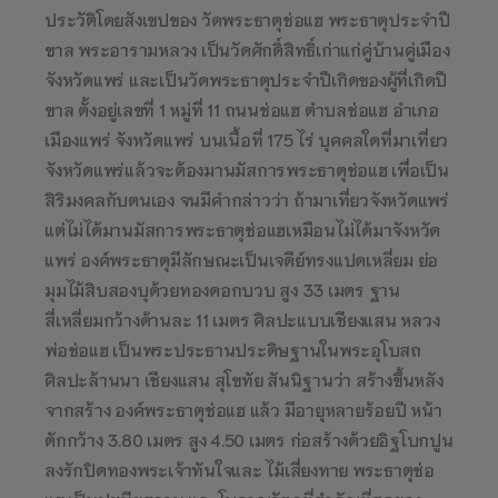
ประวัติโดยสังเขปของ วัดพระธาตุช่อแฮ พระธาตุประจำปี
ขาล พระอารามหลวง เป็นวัดศักดิ์สิทธิ์เก่าแก่คู่บ้านคู่เมือง
จังหวัดแพร่ และเป็นวัดพระธาตุประจำปีเกิดของผู้ที่เกิดปี
ขาล ตั้งอยู่เลขที่ 1 หมู่ที่ 11 ถนนช่อแฮ ตำบลช่อแฮ อำเภอ
เมืองแพร่ จังหวัดแพร่ บนเนื้อที่ 175 ไร่ บุคคลใดที่มาเที่ยว
จังหวัดแพร่แล้วจะต้องมานมัสการพระธาตุช่อแฮ เพื่อเป็น
สิริมงคลกับตนเอง จนมีคำกล่าวว่า ถ้ามาเที่ยวจังหวัดแพร่
แต่ไม่ได้มานมัสการพระธาตุช่อแฮเหมือนไม่ได้มาจังหวัด
แพร่ องค์พระธาตุมีลักษณะเป็นเจดีย์ทรงแปดเหลี่ยม ย่อ
มุมไม้สิบสองบุด้วยทองดอกบวบ สูง 33 เมตร ฐาน
สี่เหลี่ยมกว้างด้านละ 11 เมตร ศิลปะแบบเชียงแสน หลวง
พ่อช่อแฮ เป็นพระประธานประดิษฐานในพระอุโบสถ
ศิลปะล้านนา เชียงแสน สุโขทัย สันนิฐานว่า สร้างขึ้นหลัง
จากสร้าง องค์พระธาตุช่อแฮ แล้ว มีอายุหลายร้อยปี หน้า
ตักกว้าง 3.80 เมตร สูง 4.50 เมตร ก่อสร้างด้วยอิฐโบกปูน
ลงรักปิดทองพระเจ้าทันใจและ ไม้เสี่ยงทาย พระธาตุช่อ