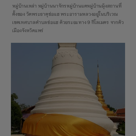
หมู่บ้านเหล่า หมู่บ้านนาจักรหมู่บ้านแตหมู่บ้านมุ้งสถานที่
ตั้งของ วัดพระธาตุช่อแฮ พระอารามหลวงอยู่ในบริเวณ
เขตเทศบาลตำบลช่อแฮ ด้วยระยะทาง 9 กิโลเมตร จากตัว
เมืองจังหวัดแพร่