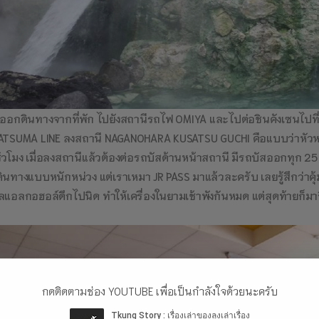
ออกดินทางจากที่พัก ไปยังสถานีรถไฟ OMIYA และไปต่อชินคังเซนไปที่ส
ATSUMA LINE ลงสถานี NAGANOHARA KUSATSU GUCHI คือแบบว่าหัวหน
ั่วโมง เมื่อลงสถานีแล้วต้องต่อรถบัสด้านหน้าสถานี มีรถบัสออกทุก 25 
เดินทางแบบหนักหน่วง แต่เราเหมา JR PASS มาแล้วละครับ เลยรู้สึกว่าคุ้
แอลกอฮอล์ดึกไปนิด ทำให้เครื่องในยามเช้าพังกันหมด แต่สุดท้ายก็มา
กดติดตามช่อง YOUTUBE เพื่อเป็นกำลังใจด้วยนะครับ