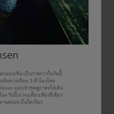
nsen
านหมอกออนเซ็น เป็นรายการในวันนี้
ดินทางเกือบ 3 ชั่วโมงโดย
่ Onsen และเช่าชุดยูกาตะใส่เดิน
อง วันนี้เราจะเที่ยวเพียงที่เดียว
ทานต่อแถวในโตเกียว