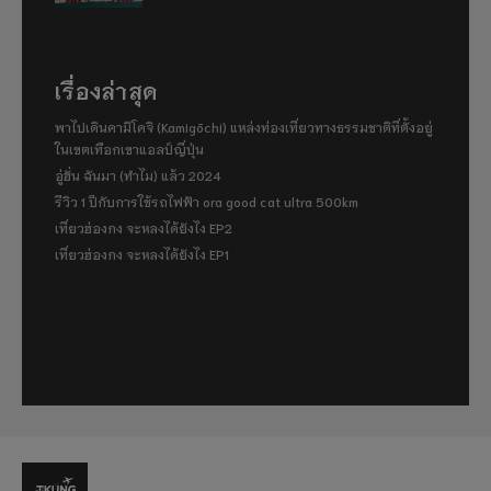
เรื่องล่าสุด
พาไปเดินคามิโคจิ (Kamigōchi) แหล่งท่องเที่ยวทางธรรมชาติที่ตั้งอยู่
ในเขตเทือกเขาแอลป์ญี่ปุ่น
อู่ฮั่น ฉันมา (ทำไม) แล้ว 2024
รีวิว 1 ปีกับการใช้รถไฟฟ้า ora good cat ultra 500km
เที่ยวฮ่องกง จะหลงได้ยังไง EP2
เที่ยวฮ่องกง จะหลงได้ยังไง EP1