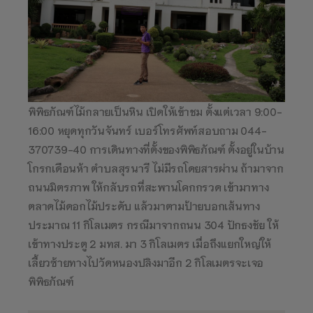
พิพิธภัณฑ์ไม้กลายเป็นหิน เปิดให้เข้าชม ตั้งแต่เวลา 9:00-
16:00 หยุดทุกวันจันทร์ เบอร์โทรศัพท์สอบถาม 044-
370739-40 การเดินทางที่ตั้งของพิพิธภัณฑ์ ตั้งอยู่ในบ้าน
โกรกเดือนห้า ตำบลสุรนารี ไม่มีรถโดยสารผ่าน ถ้ามาจาก
ถนนมิตรภาพ ให้กลับรถที่สะพานโคกกรวด เข้ามาทาง
ตลาดไม้ดอกไม้ประดับ แล้วมาตามป้ายบอกเส้นทาง
ประมาณ 11 กิโลเมตร กรณีมาจากถนน 304 ปักธงชัย ให้
เข้าทางประตู 2 มทส. มา 3 กิโลเมตร เมื่อถึงแยกใหญ่ให้
เลี้ยวซ้ายทางไปวัดหนองปลิงมาอีก 2 กิโลเมตรจะเจอ
พิพิธภัณฑ์