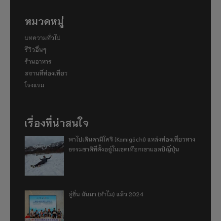
หมวดหมู่
บทความทั่วไป
รีวิวอื่นๆ
ร้านอาหาร
สถานที่ท่องเที่ยว
โรงแรม
เรื่องที่น่าสนใจ
พาไปเดินคามิโคจิ (Kamigōchi) แหล่งท่องเที่ยวทาง
ธรรมชาติที่ตั้งอยู่ในเขตเทือกเขาแอลป์ญี่ปุ่น
อู่ฮั่น ฉันมา (ทำไม) แล้ว 2024