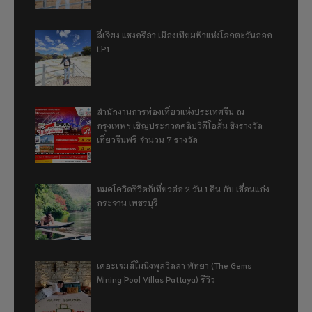
ลี่เจียง แชงกรีล่า เมืองเทียมฟ้าแห่งโลกตะวันออก
EP1
สำนักงานการท่องเที่ยวแห่งประเทศจีน ณ
กรุงเทพฯ เชิญประกวดคลิปวิดีโอสั้น ชิงรางวัล
เที่ยวจีนฟรี จำนวน 7 รางวัล
หมดโควิดชีวิตก็เที่ยวต่อ 2 วัน 1 คืน กับ เขื่อนแก่ง
กระจาน เพชรบุรี
เดอะเจมส์ไมนิงพูลวิลลา พัทยา (The Gems
Mining Pool Villas Pattaya) รีวิว