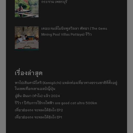
กระจาน เพชรบุรี
เดอะเจมส์ไมนิงพูลวิลลา พัทยา (The Gems
Mining Pool Villas Pattaya) รีวิว
เรื่องล่าสุด
พาไปเดินคามิโคจิ (Kamigōchi) แหล่งท่องเที่ยวทางธรรมชาติที่ตั้งอยู่
ในเขตเทือกเขาแอลป์ญี่ปุ่น
อู่ฮั่น ฉันมา (ทำไม) แล้ว 2024
รีวิว 1 ปีกับการใช้รถไฟฟ้า ora good cat ultra 500km
เที่ยวฮ่องกง จะหลงได้ยังไง EP2
เที่ยวฮ่องกง จะหลงได้ยังไง EP1