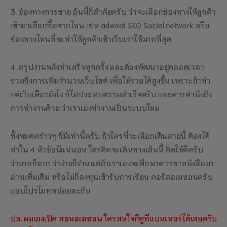
3. ช่องทางการขาย อันนี้ก็สำคัยครับ ว่าจะเลือกช่องทางให้ลูกค้า
เข้ามาเลือกซื้อจากไหน เช่น adword SEO Social network หรือ
ช่องทางไหนที่จะทำให้ลูกค้าเข้าเว็บเราให้มากที่สุด
4. สรุปงานหลังทำเสร็จทุกครั้ง และต้องพัฒนาอยู่ตลอดเวลา
รวมถึงการเพิ่มจำนวนเว็บไซต์ เพื่อให้รายได้สูงขึ้น เพราะถ้าทำ
แค่เว้บเดียวยังไง ก้ไม่ประสบความสำเร็จครับ และควรคำนึงถึง
การทำงานด้วย ว่าเราเองทำงานเป็นระบบใหม
ทั้งหมดคร่าวๆ ก็มีเท่านี้ครับ ถ้าใครที่จะเลือกเดินสายนี้ ต้องได้
ทำใน 4 หัวข้อนี่แน่นอน ใครคิดจะเดินทางเส้นนี้ คิดให้ดีครับ
ว่ายากก็ยาก ว่าง่ายก็ง่าย แต่ถ้าเราเองจะศึกษาควรหาหนังสือมา
อ่านเพิ่มเติม หรือไม่ก็ลงทุนเข้ารับการเรียน คอร์สอเมซอนครับ
แอบโปรโมทหน่อยละกัน
ปล. ผมเองเปิด
สอนอเมซอน
ใครสนใจก็ดูที่แบนเนอร์ได้เลยครับ