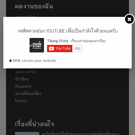
ผลงานของฉัน
งานสอนพิเศษ
พัฒนาเว็บไซต์
กดติดตามช่อง YOUTUBE เพื่อเป็นกำลังใจด้วยนะครับ
รับดูแลเว็บไซต์
รับทำ SEO
หมวดหมู่
100% secure your website.
บทความทั่วไป
รีวิวอื่นๆ
ร้านอาหาร
สถานที่ท่องเที่ยว
โรงแรม
เรื่องที่น่าสนใจ
พาไปเดินคามิโคจิ (Kamigōchi) แหล่งท่องเที่ยวทาง