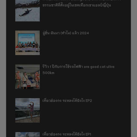
ธรรมชาติที่ตั้งอยู่ในเขตเทือกเขาแอลป์ญี่ปุ่น
อู่ฮั่น ฉันมา (ทำไม) แล้ว 2024
รีวิว 1 ปีกับการใช้รถไฟฟ้า ora good cat ultra
500km
เที่ยวฮ่องกง จะหลงได้ยังไง EP2
เที่ยวฮ่องกง จะหลงได้ยังไง EP1