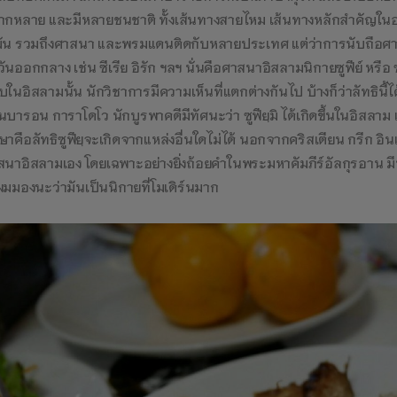
ากหลาย และมีหลายชนชาติ ทั้งเส้นทางสายไหม เส้นทางหลักสำคัญใน
มัน รวมถึงศาสนา และพรมแดนติดกับหลายประเทศ แต่ว่าการนับถือศาส
ันออกกลาง เช่น ซีเรีย อิรัก ฯลฯ นั่นคือศาสนาอิสลามนิกายซูฟีย์ หรือ ซ
ลับในอิสลามนั้น นักวิชาการมีความเห็นที่แตกต่างกันไป บ้างก็ว่าลัท
นบารอน การาโดโว นักบูรพาคดีมีทัศนะว่า ซูฟียฺมิ ได้เกิดขึ้นในอิสลาม แต
ษาคือลัทธิซูฟียฺจะเกิดจากแหล่งอื่นใดไม่ได้ นอกจากคริสเตียน กรีก อินเดี
นาอิสลามเอง โดยเฉพาะอย่างยิ่งถ้อยคำในพระมหาคัมภีร์อัลกุรอาน มีหลาย
งผมมองนะว่ามันเป็นนิกายที่โมเดิร์นมาก