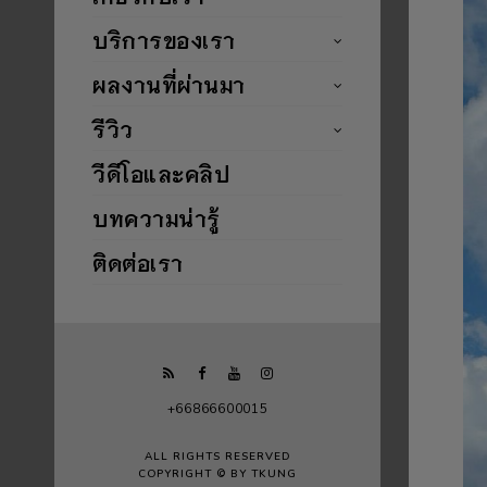
บริการของเรา
ผลงานที่ผ่านมา
รีวิว
วีดีโอและคลิป
บทความน่ารู้
ติดต่อเรา
+66866600015
ALL RIGHTS RESERVED
COPYRIGHT © BY TKUNG