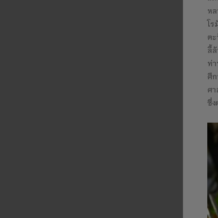
หล
โร
ตะว
ลี้
ท่า
ศึก
ศาส
ซึ่