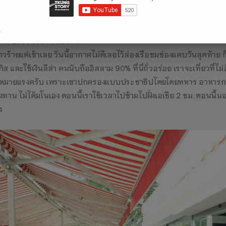
.
/11/2560 เวลา 07.00 น.
่าวร้ายแต่เช้าเลย วันนี้อากาศไม่ดีเลยไว้ล่องเรือชมช่องแคบวันสุดท้าย
กิส และใช้เงินลีล่า คนนับถืออิสลาม 90% ที่นี่ถั่วอร่อย เราจะเที่ยวที่ไม่อั
หมายแรงครับ เพราะเขาปกครองแบบประชาธิปไตยโดยทหาร อาหารกริวอร่อ
ทาน ไม่ได้มโนเอง ตอนนี้เราใช้เวลาไปข้ามไปฝั่งเอเชีย 2 ชม. ตอนนี้
ง