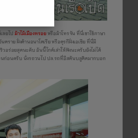
 ก็เลยไป
ม้าไม้เมืองทรอย
หรือม้าโทรจัน ที่นี่เขาใช้ภาษา
นตราย ฝั่งด้านอนาโตเรีย หรือตุรกีฝั่งเอเชีย ที่นี่มี
ยสุดนะคับ อันนี้ไกด์เล่าให้ฟังนะครับยังไม่ได้
นอนก่อนครับ นั่งรถวนไป ปล.รถที่อีสตันบลูติดมากบอก