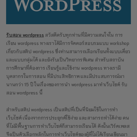
รับสอน wordpress
สวัสดีครับทุกท่านที่มีความสนใจใน การ
เรียน wordpress ทางเราได้มีการจัดคอร์สอบรมแบบ workshop
เกี่ยวกับสคิป wordpress ซึ่งท่านสามารถเลือกเรียนทั้งแบบเดี่ยว
และแบบกลุ่มได้ และยังรับเป็นวิทยากรพิเศษ สำหรับสถาบัน
การศึกษาที่ต้องการ เรียนรู้และใช้งาน wordpress ทางเรามี
บุคลากรในการสอน ที่มีประสิทธิภาพ และมีประสบการณ์มา
นานกว่า 15 ปี ในเรื่องของการนำ wordpress มาทำเว็บไซต์ รับ
สอน wordpress นี้
สำหรับสคิป wordpress เป็นสคิปที่เป็นที่นิยมใช้ในการทำ
เว็บไซต์ เนื่องจากการประยุกต์ใช้ง่าย และสามารถทำได้ง่าย คน
ที่ไม่มีพื้นฐานการทำเว็บไซต์ก็สามารถเรียนได้ ดังนั้นเวิร์ดเพลส
จึงเป็นตัวเลือกหลักในการทำเว็บไซต์ของผู้ที่ไม่ได้เรียนเขียนมา