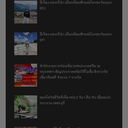
ลี่เจียง แชงกรีล่า เมืองเทียมฟ้าแห่งโลกตะวันออก
EP2
ลี่เจียง แชงกรีล่า เมืองเทียมฟ้าแห่งโลกตะวันออก
EP1
สำนักงานการท่องเที่ยวแห่งประเทศจีน ณ
กรุงเทพฯ เชิญประกวดคลิปวิดีโอสั้น ชิงรางวัล
เที่ยวจีนฟรี จำนวน 7 รางวัล
หมดโควิดชีวิตก็เที่ยวต่อ 2 วัน 1 คืน กับ เขื่อนแก่ง
กระจาน เพชรบุรี