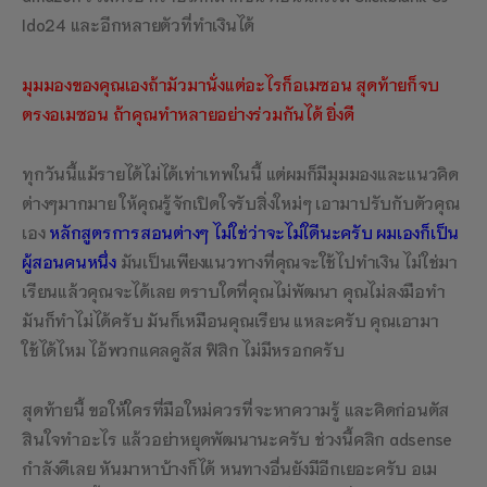
Ido24 และอีกหลายตัวที่ทำเงินได้
มุมมองของคุณเองถ้ามัวมานั่งแต่อะไรก็อเมซอน สุดท้ายก็จบ
ตรงอเมซอน ถ้าคุณทำหลายอย่างร่วมกันได้ ยิ่งดี
ทุกวันนี้แม้รายได้ไม่ได้เท่าเทพในนี้ แต่ผมก็มีมุมมองและแนวคิด
ต่างๆมากมาย ให้คุณรู้จักเปิดใจรับสิ่งใหม่ๆ เอามาปรับกับตัวคุณ
เอง
หลักสูตรการสอนต่างๆ ไม่ใช่ว่าจะไม่ใดีนะครับ ผมเองก็เป็น
ผู้สอนคนหนึ่ง
มันเป็นเพียงแนวทางที่คุณจะใช้ไปทำเงิน ไม่ใช่มา
เรียนแล้วคุณจะได้เลย ตราบใดที่คุณไม่พัฒนา คุณไม่ลงมือทำ
มันก็ทำไม่ได้ครับ มันก็เหมือนคุณเรียน แหละครับ คุณเอามา
ใช้ได้ไหม ไอ้พวกแคลคูลัส ฟิสิก ไม่มีหรอกครับ
สุดท้ายนี้ ขอให้ใครที่มือใหม่ควรที่จะหาความรู้ และคิดก่อนตัส
สินใจทำอะไร แล้วอย่าหยุดพัฒนานะครับ ช่วงนี้คลิก adsense
กำลังดีเลย หันมาหาบ้างก็ได้ หนทางอื่นยังมีอีกเยอะครับ อเม