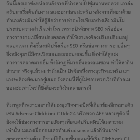
วันนี้เลยเอาซ่ะหน่อยหลังจากที่ห่างหายไปซุ่มนานพอควร เอาล่ะ
ครับมาเริ่มต้นกับงาน อเมซอนก่อนน่ะครับ หลังจากที่สอนด้วย
ทำเองด้วยมันทำให้รู้สึกว่าการทำอะไรเพียงอย่างเดียวมันไม่
ประสบความสำเร็จเท่าไหร่ เพราะปัจจัยทาง SEO หรือช่อง
ทางการขายเปลี่ยนปลงตลอด ทำให้เราเองต้องปรับเปลี่ยนอยู่
ตลอดเวลา ทั้งเรื่องสคิปทั้งเรื่อง SEO หรือช่องทางการขายอื่นๆ
ยิ่งหลังๆมานี่มีคนเปิดสอนอเมซอนเยอะขึ้น ยิ่งทำให้คู่แข่ง
ทางการตลาดมากขึ้น ทั้งยังกฏที่มากขึ้นของอเมซอน ทำให้หากิน
ลำบาก จริงๆแล้วผมว่ามันเป็น ปัจจัยหนึ่งทางธุรกิจนะครับ เรา
เองจะต้องพัฒนาอยู่เสมอ ยิ่งตอนนี้พี่กูไม่ชอบพวกเว็บที่ทำอเม
ซอนซ่ะเท่าไหร่ ก็ยิ่งต้องระวังในหลายกรณี
ที่มาพูดก็เพราะอยากให้มองธุรกิจทางเน็ตที่เกี่ยวข้องอีกหลายตัว
เช่น Adsense Clickblank CJ Ido24 หรือพวก AFF หลายๆตัว ที่
ยังคงใช้ช่องทางการขายเดิมๆ เพียงแค่ปรับสคิบให้เมหาะสม
เท่านั้น ผมเองเมื่อก่อนเคยทำแต่ adsense แล้วก็หันมาทำ
amazon ร่วมด้วย ก็รายได้ก็มากขึ้น ตอนนี้ก้เริ่ม Clickblank CJ