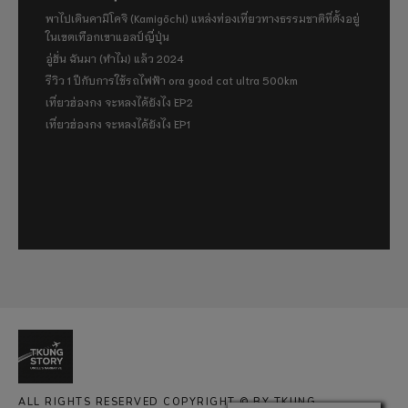
พาไปเดินคามิโคจิ (Kamigōchi) แหล่งท่องเที่ยวทางธรรมชาติที่ตั้งอยู่
ในเขตเทือกเขาแอลป์ญี่ปุ่น
อู่ฮั่น ฉันมา (ทำไม) แล้ว 2024
รีวิว 1 ปีกับการใช้รถไฟฟ้า ora good cat ultra 500km
เที่ยวฮ่องกง จะหลงได้ยังไง EP2
เที่ยวฮ่องกง จะหลงได้ยังไง EP1
ALL RIGHTS RESERVED COPYRIGHT © BY TKUNG