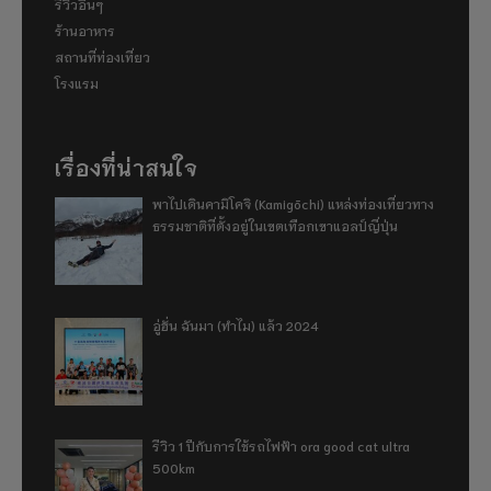
รีวิวอื่นๆ
ร้านอาหาร
สถานที่ท่องเที่ยว
โรงแรม
เรื่องที่น่าสนใจ
พาไปเดินคามิโคจิ (Kamigōchi) แหล่งท่องเที่ยวทาง
ธรรมชาติที่ตั้งอยู่ในเขตเทือกเขาแอลป์ญี่ปุ่น
อู่ฮั่น ฉันมา (ทำไม) แล้ว 2024
รีวิว 1 ปีกับการใช้รถไฟฟ้า ora good cat ultra
500km