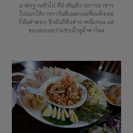
มาตรฐานทั่วไป ที่สำคัญมีรายการอาหาร
ไปออกให้การการันตีเยอะเลยที่ผมสั่งเลย
ก็คือตำตลบ ซึ่งมันก็คือตำถาดนี่แหละ แต่
ขอบอกเลยว่าแซ่บน้ำหูน้ำตาไหล