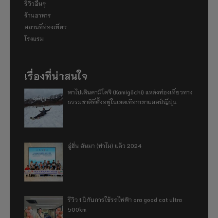
รีวิวอื่นๆ
ร้านอาหาร
สถานที่ท่องเที่ยว
โรงแรม
เรื่องที่น่าสนใจ
พาไปเดินคามิโคจิ (Kamigōchi) แหล่งท่องเที่ยวทาง
ธรรมชาติที่ตั้งอยู่ในเขตเทือกเขาแอลป์ญี่ปุ่น
อู่ฮั่น ฉันมา (ทำไม) แล้ว 2024
รีวิว 1 ปีกับการใช้รถไฟฟ้า ora good cat ultra
500km