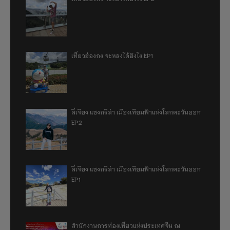
เที่ยวฮ่องกง จะหลงได้ยังไง EP1
ลี่เจียง แชงกรีล่า เมืองเทียมฟ้าแห่งโลกตะวันออก
EP2
ลี่เจียง แชงกรีล่า เมืองเทียมฟ้าแห่งโลกตะวันออก
EP1
สำนักงานการท่องเที่ยวแห่งประเทศจีน ณ