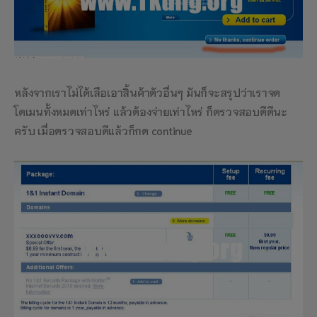
หลังจากเราไม่ได้เลือเอาสิ้นค้าตัวอื่นๆ มันก็จะสรุปว่าเราจด
โดเมนทั้งหมดเท่าไหร่ แล้วต้องจ่ายเท่าไหร่ ก็ตรวจสอบดีดีนะ
ครับ เมื่อตรวจสอบดีแล้วก็กด continue