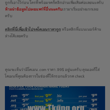
ถูกก็เอาไว้ก่อน ใครที่พร้อมจดก็คลิกอ่านเพิ่มเติมต่อเลยนะครับ
ห้ามนำข้อมูลไปเผยแพร่ที่อื่นนะครับ
เรามาเริ่มอย่างแรกเลย
ครับ
คลิกที่นี่เพื่อเข้าไปจดโดเมนราคาถูก
หรือคลิกที่แบนเนอร์ด้าน
ล่างได้เลยครับ
คุณจะเห็นว่ามีโดเมน .com ราคา .99$ อยู่นะครับ คุณเองก็ใส่
โดเมนที่คุณต้องการในช่องที่ให้กรอกแล้วกด check