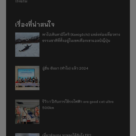
โรงแรม
เรื่องที่น่าสนใจ
พาไปเดินคามิโคจิ (Kamigōchi) แหล่งท่องเที่ยวทาง
ธรรมชาติที่ตั้งอยู่ในเขตเทือกเขาแอลป์ญี่ปุ่น
อู่ฮั่น ฉันมา (ทำไม) แล้ว 2024
รีวิว 1 ปีกับการใช้รถไฟฟ้า ora good cat ultra
500km
เที่ยวฮ่องกง จะหลงได้ยังไง EP2