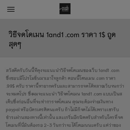
วิธีจดโดเมน 1and1 .com ราคา 1$ ถูด
สุดๆ
สวัสดีครับวันนี้ทีคุงจะแนะนำวิธีจดโดเมนของเว็บ 1and1 .com
ซึ่งชอบมีโปรโมชั่นมาเอาใจลูกค้า ตอนนี้โดนเมน .com ราคา
.99$ ครับ ราคานี้หายากครับและสามารถจดได้หลายเว้บจนกว่า
จะหมดโปร ซึ่งผมจะแนะนำ วิธีจดโดเมน 1and1 .com แบบเป็นส
เต็บซึ่งก่อนอื่นที่จะทำการจดโดเมน คุณจะต้องจ่ายเงินทาง
paypal หรือบัตรเครดิตนะครับ ถ้าไม่มีก้จดไม่ได้เพราะเขารับ
ชำระผ่านสองทางนี้เท่านั้น และเกริ่มอีกนิดครับสำหรับใครที่จด
โดเมนที่นี่มันต้องรอ 2-3 วันกว่าจะได้โดเมนนะครับ แต่ว่าของ