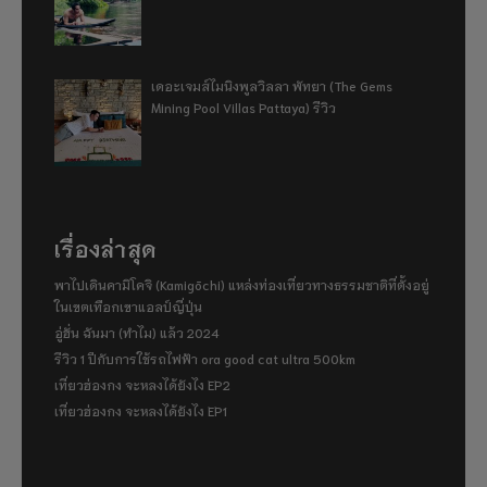
เดอะเจมส์ไมนิงพูลวิลลา พัทยา (The Gems
Mining Pool Villas Pattaya) รีวิว
เรื่องล่าสุด
พาไปเดินคามิโคจิ (Kamigōchi) แหล่งท่องเที่ยวทางธรรมชาติที่ตั้งอยู่
ในเขตเทือกเขาแอลป์ญี่ปุ่น
อู่ฮั่น ฉันมา (ทำไม) แล้ว 2024
รีวิว 1 ปีกับการใช้รถไฟฟ้า ora good cat ultra 500km
เที่ยวฮ่องกง จะหลงได้ยังไง EP2
เที่ยวฮ่องกง จะหลงได้ยังไง EP1