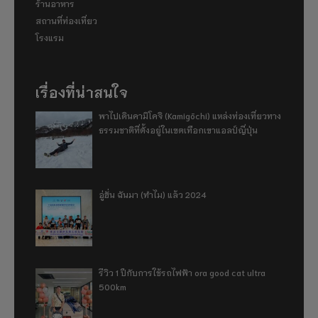
ร้านอาหาร
สถานที่ท่องเที่ยว
โรงแรม
เรื่องที่น่าสนใจ
พาไปเดินคามิโคจิ (Kamigōchi) แหล่งท่องเที่ยวทาง
ธรรมชาติที่ตั้งอยู่ในเขตเทือกเขาแอลป์ญี่ปุ่น
อู่ฮั่น ฉันมา (ทำไม) แล้ว 2024
รีวิว 1 ปีกับการใช้รถไฟฟ้า ora good cat ultra
500km