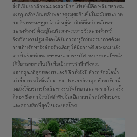
สิ่งที่เป็นเอกลักษณ์ของสถานีรถไฟแห่งนี้คือ พลับพลาพระ
มงกุฎเกล้าฯเป็นพลับพลาจตุรมุขสร้างขึ้นในสมัยพระบาท
สมเด็จพระมงกุฎเกล้าเจ้าอยู่หัว เดิมมีชื่อว่า พลับพลา
สนามจันทร์ ตั้งอยู่ในบริเวณพระราชวังสนามจันทร์
จังหวัดนครปฐม ยังคงได้รับการอนุรักษ์บรรยากาศด้วย
การเก็บรักษาสิ่งก่อสร้างเดิมๆ ให้มีสภาพดี สวยงาม หลัง
จากสิ้นรัชสมัยของพระองค์ การรถไฟแห่งประเทศไทยจึง
ได้รื้อถอนมาเก็บไว้ เพื่อเป็นการรำลึกถึงพระ
มหากรุณาธิคุณของพระองค์ อีกทั้งยังมี หัวรถจักรไอน้ำ
เก่าที่การรถไฟสั่งซื้อมาจากประเทศอังกฤษ หัวรถจักรนี้
เคยวิ่งให้บริการในเส้นทางรถไฟไทยก่อนสงครามโลกครั้ง
ที่สอง ซึ่งสถานีรถไฟหัวหินนั้นเป็น สถานีรถไฟที่สวยงาม
และคลาสสิกที่สุดในประเทศไทย