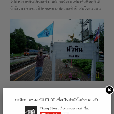
ไปถ่ายภาพกันได้นะครับ หรือจะนั่งรถไฟมาหัวหินดูก็ได้
ถ้ามีเวลา รับรองชีวิตจะคลาสสิคและช้าช้าสมใจแน่นอน
กดติดตามช่อง YOUTUBE เพื่อเป็นกำลังใจด้วยนะครับ