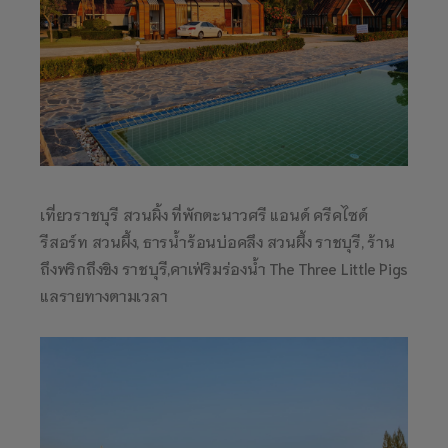
เที่ยวราชบุรี สวนผิ้ง ที่พักตะนาวศรี แอนด์ ครีคไซด์
รีสอร์ท สวนผึ้ง, ธารน้ำร้อนบ่อคลึง สวนผึ้ง ราชบุรี, ร้าน
ถึงพริกถึงขิง ราชบุรี,คาเฟ่ริมร่องน้ำ The Three Little Pigs
แลรายทางตามเวลา