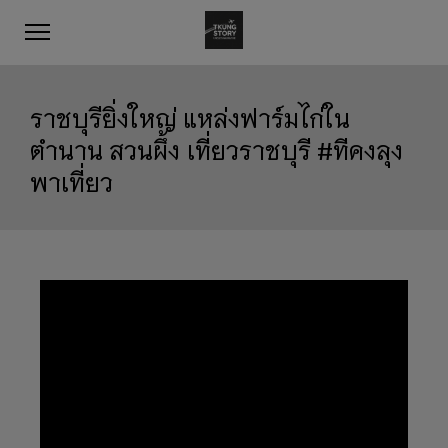
ราชบุรียิ่งใหญ่ แหล่งฟาร์มไก่ใน
ตำนาน สวนผึ้ง เที่ยวราชบุรี #ทีคงลุง
พาเที่ยว