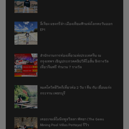
ลี่เจียง แชงกรีล่า เมืองเทียมฟ้าแห่งโลกตะวันออก
EP1
สำนักงานการท่องเที่ยวแห่งประเทศจีน ณ
กรุงเทพฯ เชิญประกวดคลิปวิดีโอสั้น ชิงรางวัล
เที่ยวจีนฟรี จำนวน 7 รางวัล
หมดโควิดชีวิตก็เที่ยวต่อ 2 วัน 1 คืน กับ เขื่อนแก่ง
กระจาน เพชรบุรี
เดอะเจมส์ไมนิงพูลวิลลา พัทยา (The Gems
Mining Pool Villas Pattaya) รีวิว