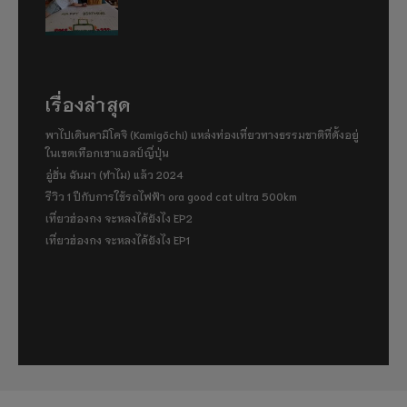
เรื่องล่าสุด
พาไปเดินคามิโคจิ (Kamigōchi) แหล่งท่องเที่ยวทางธรรมชาติที่ตั้งอยู่
ในเขตเทือกเขาแอลป์ญี่ปุ่น
อู่ฮั่น ฉันมา (ทำไม) แล้ว 2024
รีวิว 1 ปีกับการใช้รถไฟฟ้า ora good cat ultra 500km
เที่ยวฮ่องกง จะหลงได้ยังไง EP2
เที่ยวฮ่องกง จะหลงได้ยังไง EP1