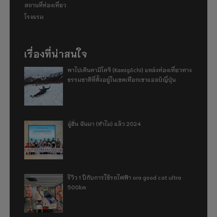
สถานที่ท่องเที่ยว
โรงแรม
เรื่องที่น่าสนใจ
พาไปเดินคามิโคจิ (Kamigōchi) แหล่งท่องเที่ยวทาง
ธรรมชาติที่ตั้งอยู่ในเขตเทือกเขาแอลป์ญี่ปุ่น
อู่ฮั่น ฉันมา (ทำไม) แล้ว 2024
รีวิว 1 ปีกับการใช้รถไฟฟ้า ora good cat ultra
500km