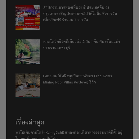
สำนักงานการท่องเที่ยวแห่งประเทศจีน ณ
กรุงเทพฯ เชิญประกวดคลิปวิดีโอสั้น ชิงรางวัล
เที่ยวจีนฟรี จำนวน 7 รางวัล
หมดโควิดชีวิตก็เที่ยวต่อ 2 วัน 1 คืน กับ เขื่อนแก่ง
กระจาน เพชรบุรี
เดอะเจมส์ไมนิงพูลวิลลา พัทยา (The Gems
Mining Pool Villas Pattaya) รีวิว
เรื่องล่าสุด
พาไปเดินคามิโคจิ (Kamigōchi) แหล่งท่องเที่ยวทางธรรมชาติที่ตั้งอยู่
ในเขตเทือกเขาแอลป์ญี่ปุ่น