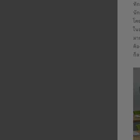
ทัก
นัก
โดย
ใน
มา
ต้อ
ก็ล