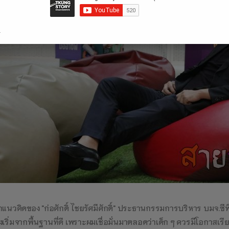
.
แนวคิดของ "ก่อศักดิ์ ไชยรัศมีศักดิ์" ประธานกรรมการบริหาร บมจ.ซี
งเริ่มจากพื้นฐานที่ดี เพราะผมเชื่อมั่นมาตลอดว่าเด็ก ๆ ควรมีโอกาสเรี