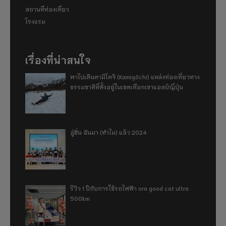
สถานที่ท่องเที่ยว
โรงแรม
เรื่องที่น่าสนใจ
พาไปเดินคามิโคจิ (Kamigōchi) แหล่งท่องเที่ยวทาง
ธรรมชาติที่ตั้งอยู่ในเขตเทือกเขาแอลป์ญี่ปุ่น
อู่ฮั่น ฉันมา (ทำไม) แล้ว 2024
รีวิว 1 ปีกับการใช้รถไฟฟ้า ora good cat ultra
500km