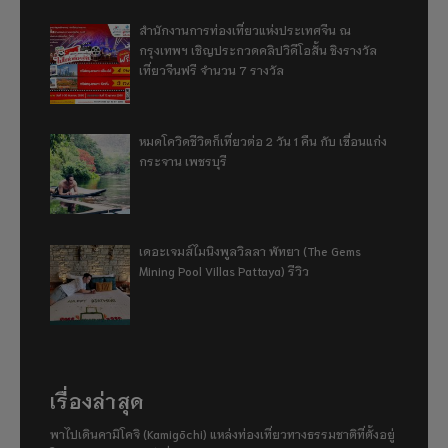
สำนักงานการท่องเที่ยวแห่งประเทศจีน ณ
กรุงเทพฯ เชิญประกวดคลิปวิดีโอสั้น ชิงรางวัล
เที่ยวจีนฟรี จำนวน 7 รางวัล
หมดโควิดชีวิตก็เที่ยวต่อ 2 วัน 1 คืน กับ เขื่อนแก่ง
กระจาน เพชรบุรี
เดอะเจมส์ไมนิงพูลวิลลา พัทยา (The Gems
Mining Pool Villas Pattaya) รีวิว
เรื่องล่าสุด
พาไปเดินคามิโคจิ (Kamigōchi) แหล่งท่องเที่ยวทางธรรมชาติที่ตั้งอยู่