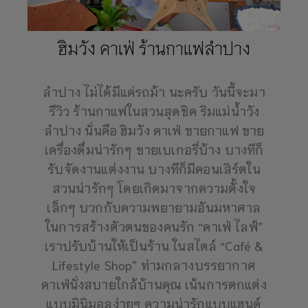
ฮิมวัง คาเฟ่ ร้านกาแฟลำปาง
ลำปาง ไม่ได้มีแค่รถม้า นะครับ วันนี้จะมา
รีวิว ร้านกาแฟในสวนสุดชิค ริมแม่น้ำวัง
ลำปาง นั่นคือ ฮิมวัง คาเฟ่ ขายกาแฟ ขาย
เครื่องดื่มน่ารักๆ ขายเบเกอรี่บ้าง บางทีก็
รับจัดงานแต่งงาน บางทีก็มีคอนเสิร์ตใน
สวนน่ารักๆ โดยเกิดมาจากความตั้งใจ
เล็กๆ บวกกับความพยายามอันมหาศาล
ในการสร้างตัวตนของคนรัก “คาเฟ่ ไลฟ์”
เราปรับบ้านให้เป็นร้าน ในสไตล์ “Café &
Lifestyle Shop” ท่ามกลางบรรยากาศ
คาเฟ่นั่งสบายใกล้บ้านคุณ เน้นการตกแต่ง
แบบมินิมอลง่ายๆ ความน่ารักแบบแฮนด์