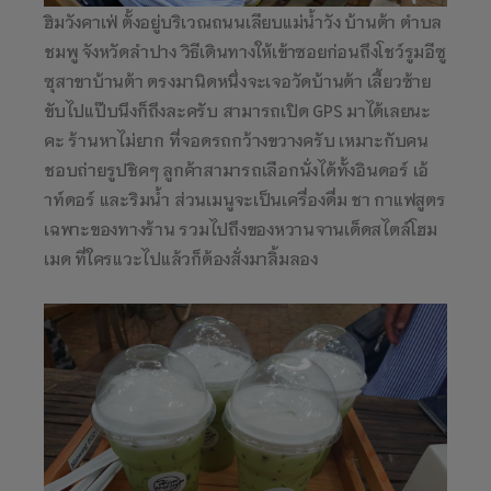
ฮิมวังคาเฟ่ ตั้งอยู่บริเวณถนนเลียบแม่น้ำวัง บ้านต้า ตำบล
ชมพู จังหวัดลำปาง วิธีเดินทางให้เข้าซอยก่อนถึงโชว์รูมอีซู
ซุสาขาบ้านต้า ตรงมานิดหนึ่งจะเจอวัดบ้านต้า เลี้ยวซ้าย
ขับไปแป๊บนึงก็ถึงละครับ สามารถเปิด GPS มาได้เลยนะ
คะ ร้านหาไม่ยาก ที่จอดรถกว้างขวางครับ เหมาะกับคน
ชอบถ่ายรูปชิคๆ ลูกค้าสามารถเลือกนั่งได้ทั้งอินดอร์ เอ้
าท์ดอร์ และริมน้ำ ส่วนเมนูจะเป็นเครื่องดื่ม ชา กาแฟสูตร
เฉพาะของทางร้าน รวมไปถึงของหวานจานเด็ดสไตล์โฮม
เมด ที่ใครแวะไปแล้วก็ต้องสั่งมาลิ้มลอง