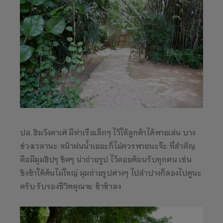
ปล. ฮิมวังคาเฟ่ มีท่าเรือเล็กๆ ไว้ให้ลูกค้าได้พายเล่น บาง
ช่วงเวลานะ หน้าฝนน้ำเยอะก็ไม่ควรพายนะจ๊ะ ที่สำคัญ
คือมีมุมฮิปๆ ชิคๆ น่าถ่ายรูป ไว้คอยต้อนรับทุกคน เช่น
ชิงช้าใต้ต้นไม่ใหญ่ มุมถ่ายรูปต่างๆ ไปลำปางก็ลองไปดูนะ
ครับ รับรองชีวิตคุณจะ ช้าช้าลง