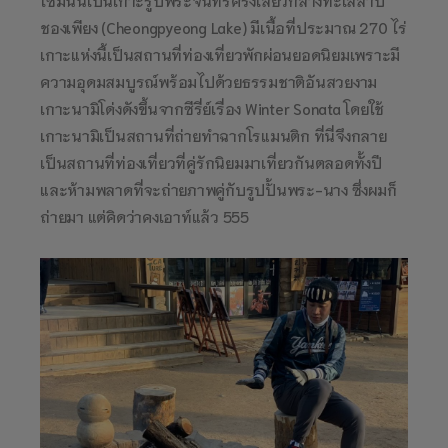
โซมนั้นเป็นเกาะรูปพระจันทร์ครึ่งเสี้ยวกลางทะเลสาบ
ชองเพียง (Cheongpyeong Lake) มีเนื้อที่ประมาณ 270 ไร่
เกาะแห่งนี้เป็นสถานที่ท่องเที่ยวพักผ่อนยอดนิยมเพราะมี
ความอุดมสมบูรณ์พร้อมไปด้วยธรรมชาติอันสวยงาม
เกาะนามิโด่งดังขึ้นจากซีรี่ย์เรื่อง Winter Sonata โดยใช้
เกาะนามิเป็นสถานที่ถ่ายทำฉากโรแมนติก ที่นี่จึงกลาย
เป็นสถานที่ท่องเที่ยวที่คู่รักนิยมมาเที่ยวกันตลอดทั้งปี
และห้ามพลาดที่จะถ่ายภาพคู่กับรูปปั้นพระ-นาง ซึ่งผมก็
ถ่ายมา แต่คิดว่าคงเอาท์แล้ว 555