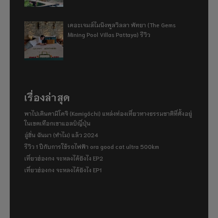
เดอะเจมส์ไมนิงพูลวิลลา พัทยา (The Gems
Mining Pool Villas Pattaya) รีวิว
เรื่องล่าสุด
พาไปเดินคามิโคจิ (Kamigōchi) แหล่งท่องเที่ยวทางธรรมชาติที่ตั้งอยู่
ในเขตเทือกเขาแอลป์ญี่ปุ่น
อู่ฮั่น ฉันมา (ทำไม) แล้ว 2024
รีวิว 1 ปีกับการใช้รถไฟฟ้า ora good cat ultra 500km
เที่ยวฮ่องกง จะหลงได้ยังไง EP2
เที่ยวฮ่องกง จะหลงได้ยังไง EP1