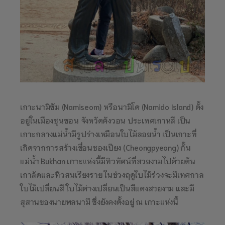
เกาะนามิซัม (Namiseom) หรือนามิโด (Namido Island) ตั้ง
อยู่ในเมืองชุนซอน จังหวัดคังวอน ประเทศเกาหลี เป็น
เกาะกลางแม่น้ำมีรูปร่างเหมือนใบไม้ลอยน้ำ เป็นเกาะที่
เกิดจากการสร้างเขื่อนชองเปียง (Cheongpyeong) กั้น
แม่น้ำ Bukhan เกาะแห่งนี้มีทิวทัศน์ที่สวยงามไปด้วยต้น
เกาลัดและทิวสนเรียงราย ในช่วงฤดูใบไม้ร่วงจะมีเทศกาล
ใบไม้เปลี่ยนสี ใบไม้ต่างเปลี่ยนเป็นสีแดงสวยงาม และมี
สุสานของนายพลนามี ซึ่งยังคงตั้งอยู่ ณ เกาะแห่งนี้