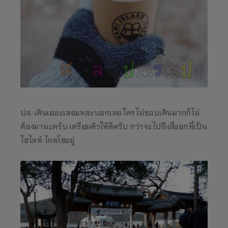
ปล. เดินเยอะเลยแหละบอกเลย ใครไม่ชอบเดินมากก็ไม่
ต้องมานะครับ เตรียมตัวให้ดีครับ กว่าจะไปถึงสี่แยกที่เป็น
ไฮไลท์ ไกลโขอยู่