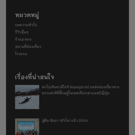
หมวดหมู่
บทความทั่วไป
รีวิวอื่นๆ
ร้านอาหาร
สถานที่ท่องเที่ยว
โรงแรม
เรื่องที่น่าสนใจ
พาไปเดินคามิโคจิ (Kamigōchi) แหล่งท่องเที่ยวทาง
ธรรมชาติที่ตั้งอยู่ในเขตเทือกเขาแอลป์ญี่ปุ่น
อู่ฮั่น ฉันมา (ทำไม) แล้ว 2024