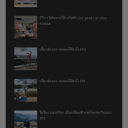
รีวิว 1 ปีกับการใช้รถไฟฟ้า ora good cat ultra
500km
เที่ยวฮ่องกง จะหลงได้ยังไง EP2
เที่ยวฮ่องกง จะหลงได้ยังไง EP1
ลี่เจียง แชงกรีล่า เมืองเทียมฟ้าแห่งโลกตะวันออก
EP2