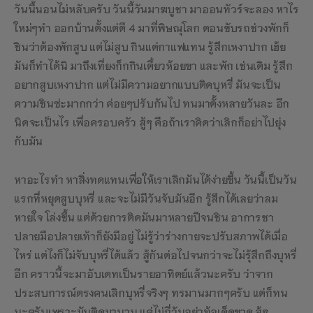
วันนี้นอนไม่หลับครับ วันนี้วันมาฆบูชา มาออนทัวร์จะลอง หาไร
ใหม่ๆทำ ออกบ้านตั้งแต่ตี 4 มาที่พิษณุโลก ตอนขับรถช่วงพักก็
ชินว่าต้องพักสูบ แต่ไม่สูบ กินแต่กาแฟแทน รู้สึกเหงาปาก เฮ้ย
มันก็ทำได้นิ มาถึงเที่ยงก็กกินเตี๋ยวห้อยขา และพัก เช่นเดิม รู้สึก
อยากสูบเหงาปาก แต่ไม่มีความอยากแบบติดบุหรี่ มันจะเป็น
ความชินซ่ะมากกว่า ค่อยๆปรับกันไป ทนมาตั้งหลายวันละ อีก
นิดจะเป็นไร เพื่อครอบครัว สู้ๆ คือถ้าเราคิดว่าเลิกก็อย่าไปยุ่ง
กับมัน
หาอะไรทำ หาสิ่งทดแทนเพื่อให้เราเลิกมันได้ง่ายขึ้น วันนี้เป็นวัน
แรกที่หยุดสูบบุหรี่ และจะไม่มีวันจับมันอีก รู้สึกได้เลยว่าลม
หายใจ โล่งขึ้น แต่ด้วยการติดมันมาหลายปีจนชิน อาการชา
ปลายมือปลายเท้าก็ยังมีอยู่ ไม่รู้ว่าร่างกายจะปรับสภาพได้เมื่อ
ไหร่ แต่ไงก็ไม่จับบุหรี่ได้แล้ว สู้กันต่อไปจนกว่าจะไม่รุ้สึกถึงบุหรี่
อีก คราวนี้จะมาอับเดทเป็นรายอาทิตย์แล้วนะครับ ว่าจาก
ประสบการณ์ตรงคนเลิกบุหรี่จริงๆ ทรมานมากๆครับ แต่ก็ทน
นะครับเพราะมันติดมานาน แค่ไม่กี่วันอย่าท้อเด็ดขาด สู้ๆ