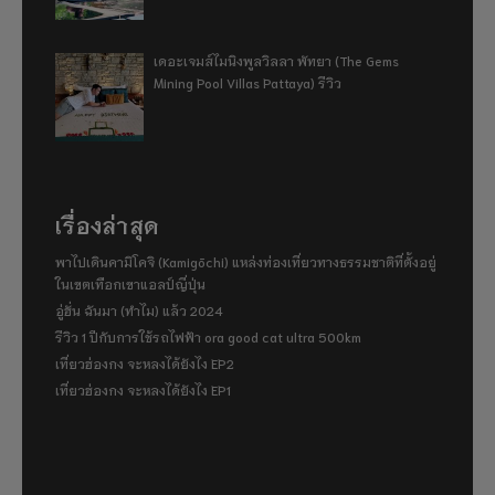
เดอะเจมส์ไมนิงพูลวิลลา พัทยา (The Gems
Mining Pool Villas Pattaya) รีวิว
เรื่องล่าสุด
พาไปเดินคามิโคจิ (Kamigōchi) แหล่งท่องเที่ยวทางธรรมชาติที่ตั้งอยู่
ในเขตเทือกเขาแอลป์ญี่ปุ่น
อู่ฮั่น ฉันมา (ทำไม) แล้ว 2024
รีวิว 1 ปีกับการใช้รถไฟฟ้า ora good cat ultra 500km
เที่ยวฮ่องกง จะหลงได้ยังไง EP2
เที่ยวฮ่องกง จะหลงได้ยังไง EP1