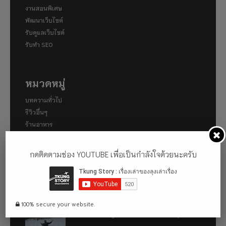
งานสอนพิเศษ
พัฒนาเว็บไซต์
รับดูแลเว็บไซต์
รับทำ SEO
หมวดหมู่
บทความทั่วไป
รีวิวอื่นๆ
ร้านอาหาร
สถานที่ท่องเที่ยว
โรงแรม
กดติดตามช่อง YOUTUBE เพื่อเป็นกำลังใจด้วยนะครับ
เรื่องที่น่าสนใจ
พาไปเดินคามิโคจิ (Kamigōchi) แหล่งท่องเที่ยวทาง
100% secure your website.
ธรรมชาติที่ตั้งอยู่ในเขตเทือกเขาแอลป์ญี่ปุ่น