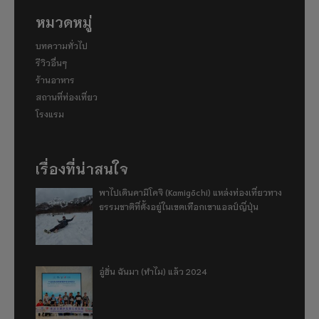
หมวดหมู่
บทความทั่วไป
รีวิวอื่นๆ
ร้านอาหาร
สถานที่ท่องเที่ยว
โรงแรม
เรื่องที่น่าสนใจ
พาไปเดินคามิโคจิ (Kamigōchi) แหล่งท่องเที่ยวทาง
ธรรมชาติที่ตั้งอยู่ในเขตเทือกเขาแอลป์ญี่ปุ่น
อู่ฮั่น ฉันมา (ทำไม) แล้ว 2024