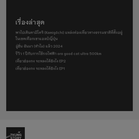
เรื่องล่าสุด
พาไปเดินคามิโคจิ (Kamigōchi) แหล่งท่องเที่ยวทางธรรมชาติที่ตั้งอยู่
ในเขตเทือกเขาแอลป์ญี่ปุ่น
อู่ฮั่น ฉันมา (ทำไม) แล้ว 2024
รีวิว 1 ปีกับการใช้รถไฟฟ้า ora good cat ultra 500km
เที่ยวฮ่องกง จะหลงได้ยังไง EP2
เที่ยวฮ่องกง จะหลงได้ยังไง EP1