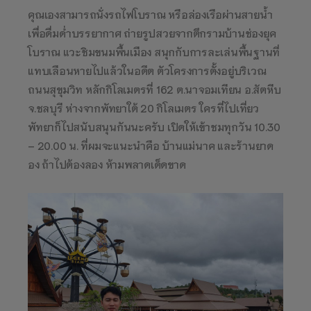
คุณเองสามารถนั่งรถไฟโบราณ หรือล่องเรือผ่านสายน้ำ
เพื่อดื่มด่ำบรรยากาศ ถ่ายรูปสวยจากตึกรามบ้านช่องยุค
โบราณ แวะชิมขนมพื้นเมือง สนุกกับการละเล่นพื้นฐานที่
แทบเลือนหายไปแล้วในอดีต ตัวโครงการตั้งอยู่บริเวณ
ถนนสุขุมวิท หลักกิโลเมตรที่ 162 ต.นาจอมเทียน อ.สัตหีบ
จ.ชลบุรี ห่างจากพัทยาใต้ 20 กิโลเมตร ใครที่ไปเที่ยว
พัทยาก็ไปสนับสนุนกันนะครับ เปิดให้เข้าชมทุกวัน 10.30
– 20.00 น. ที่ผมจะแนะนำคือ บ้านแม่นาค และร้านยาด
อง ถ้าไปต้องลอง ห้ามพลาดเด็ดขาด