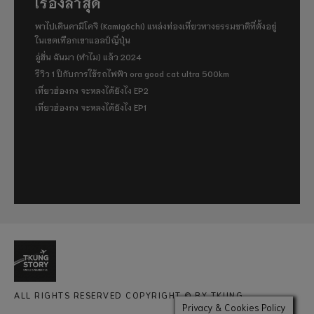
เรื่องล่าสุด
พาไปเดินคามิโคจิ (Kamigōchi) แหล่งท่องเที่ยวทางธรรมชาติที่ตั้งอยู่
ในเขตเทือกเขาแอลป์ญี่ปุ่น
อู่ฮั่น ฉันมา (ทำไม) แล้ว 2024
รีวิว 1 ปีกับการใช้รถไฟฟ้า ora good cat ultra 500km
เที่ยวฮ่องกง จะหลงได้ยังไง EP2
เที่ยวฮ่องกง จะหลงได้ยังไง EP1
ALL RIGHTS RESERVED COPYRIGHT © BY TKUNG
Privacy & Cookies Policy