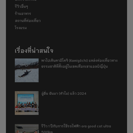
รีวิวอื่นๆ
ร้านอาหาร
สถานที่ท่องเที่ยว
โรงแรม
เรื่องที่น่าสนใจ
พาไปเดินคามิโคจิ (Kamigōchi) แหล่งท่องเที่ยวทาง
ธรรมชาติที่ตั้งอยู่ในเขตเทือกเขาแอลป์ญี่ปุ่น
อู่ฮั่น ฉันมา (ทำไม) แล้ว 2024
รีวิว 1 ปีกับการใช้รถไฟฟ้า ora good cat ultra
500km