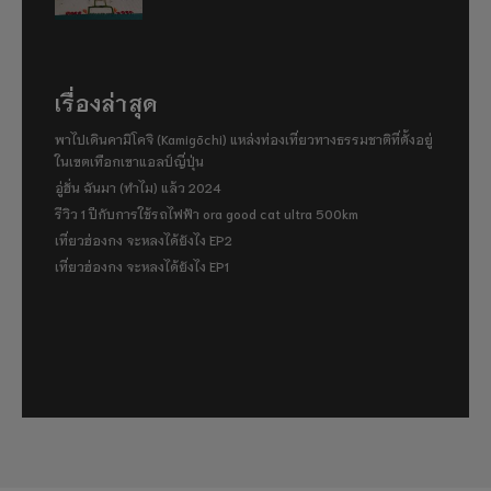
เรื่องล่าสุด
พาไปเดินคามิโคจิ (Kamigōchi) แหล่งท่องเที่ยวทางธรรมชาติที่ตั้งอยู่
ในเขตเทือกเขาแอลป์ญี่ปุ่น
อู่ฮั่น ฉันมา (ทำไม) แล้ว 2024
รีวิว 1 ปีกับการใช้รถไฟฟ้า ora good cat ultra 500km
เที่ยวฮ่องกง จะหลงได้ยังไง EP2
เที่ยวฮ่องกง จะหลงได้ยังไง EP1