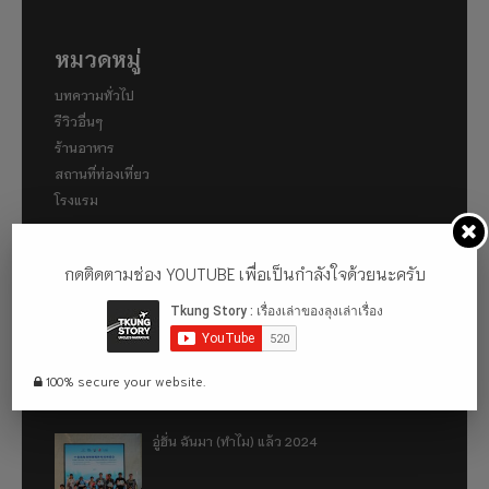
หมวดหมู่
บทความทั่วไป
รีวิวอื่นๆ
ร้านอาหาร
สถานที่ท่องเที่ยว
โรงแรม
กดติดตามช่อง YOUTUBE เพื่อเป็นกำลังใจด้วยนะครับ
เรื่องที่น่าสนใจ
พาไปเดินคามิโคจิ (Kamigōchi) แหล่งท่องเที่ยวทาง
ธรรมชาติที่ตั้งอยู่ในเขตเทือกเขาแอลป์ญี่ปุ่น
100% secure your website.
อู่ฮั่น ฉันมา (ทำไม) แล้ว 2024