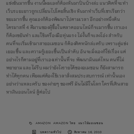
แข่งขันมากขึ้น งานนี้ผมเองก้ต้องหันมาปั่นบ้างล่ะ แนวคิดที่จะทำ
เว็บระยะยาวถูกเปลี่ยนไปโดยสิ้นเชิง หันมาทำเว็บที่เขาเรียกว่า
ขยะมากขึ้น คุณเองก้ต้องพัฒนาไปตามเวลา
อีกอย่างหนึ่งต้น
ไตรมาสที่ 4 ดีมานของผุ้ซื้อในตลาดออนไลน์ก็จะมากขึ้น เราเอง
ก็ต้องขยันทำ และใช้เครื่องมือทุ่นแรง ไม่งั้นก็จะลงโอ่ง สำหรับ
คนที่จะเริ่มเข้ามาสายอเมซอน ก้ต้องคิดหนักล่ะครับ เพราะคู่แข่ง
เยอะขึ้น และความรู้เยอะขึ้นเป็นลำดับ อันจะมั่งเองก้ใช่เรื่อง แต่
อย่างไรก็ตามอยู่ที่เราเองเท่านั้นที่จะ พัฒนามันแค่ไหน คนที่ไม่
พยายาม และไม่รีบ ผมว่ายังไงรายได้ของอเมซอน ก็ยังสามารถ
ทำได้ทุกคน เพียงแต่ต้องใช้เวลาสั่งสมประสบการณ์ เท่านั้นเอง
อย่างว่าแหละครับ ของง่ายๆ ของฟรี มันไม่มีในโลก ใครที่เดินสาย
หาเงินออนไลน์ สู้ต่อไป
AMAZON
AMAZON ไทย
แนวโน้มอเมซอน
บทความทั่วไป
สิงหาคม 16, 2010