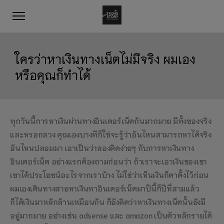
ใครว่าหาเงินทางเน็ตไม่มีจริง ผมเอง
หรือคุณก็ทำได้
ทุกวันนี้การหาเงินผ่านทางอินเตอร์เน็ตกันมากมาย มีทั้งของจริง
และหรอกลวง คุณเองบางทีก็ใช่จะรู้ว่าอันไหนสามารถหาได้จริง
อันไหนปลอมมา เอาเป็นว่าลองคิดง่ายๆ กับการหาเงินทาง
อินเตอร์เน็ต อย่างแรกต้องถามก่อนว่า ถ้าเราจะเอาเงินของเขา
เขาได้ประโยชน์อะไรจากเราบ้าง ไม่ใช่ว่าเห็นเงินก็ตาตั้งไว้ก่อน
ผมเองเดินทางสายหาเงินทาอินเตอร์เน็ตมาปีนี้ก็ปีที่สามแล้ว
ก็ได้เงินมาหลักล้านเหมือนกัน ก็ยังคิดว่าหาเงินทางเน็ตนั้นยังมี
อยู่มากมาย อย่างเช่น adsense และ amazon เป็นตัวหลักรายได้