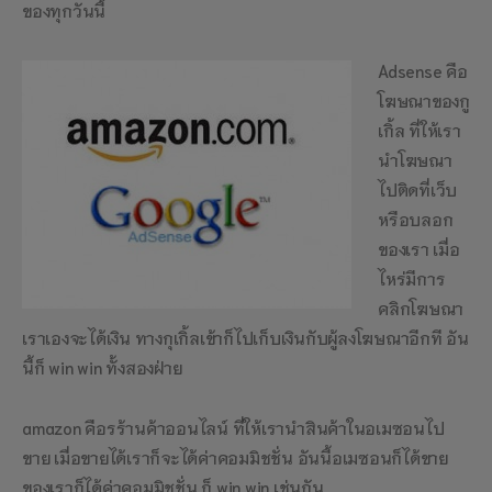
ของทุกวันนี้
Adsense คือ
โฆษณาของกู
เกิ้ล ที่ให้เรา
นำโฆษณา
ไปติดที่เว็บ
หรือบลอก
ของเรา เมื่อ
ไหร่มีการ
คลิกโฆษณา
เราเองจะได้เงิน ทางกุเกิ้ลเข้าก็ไปเก็บเงินกับผู้ลงโฆษณาอีกที อัน
นี้ก็ win win ทั้งสองฝ่าย
amazon คือรร้านค้าออนไลน์ ที่ให้เรานำสินค้าในอเมซอนไป
ขาย เมื่อขายได้เราก็จะได้ค่าคอมมิชชั่น อันนี้อเมซอนก็ได้ขาย
ของเราก็ได้ค่าคอมมิชชั่น ก็ win win เช่นกัน