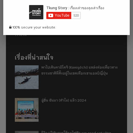
บทความทั่วไป
รีวิวอื่นๆ
ร้านอาหาร
100% secure your website.
สถานที่ท่องเที่ยว
โรงแรม
เรื่องที่น่าสนใจ
พาไปเดินคามิโคจิ (Kamigōchi) แหล่งท่องเที่ยวทาง
ธรรมชาติที่ตั้งอยู่ในเขตเทือกเขาแอลป์ญี่ปุ่น
อู่ฮั่น ฉันมา (ทำไม) แล้ว 2024
รีวิว 1 ปีกับการใช้รถไฟฟ้า ora good cat ultra