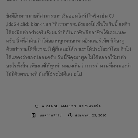
ยังมีอีกมากมายที่สามารถหาเงินออนไลน์ได้จริง เช่น CJ
,ido24,click blank ฯลฯ ?ที่เราอาจจะยังมองไม่เห็นในวันนี้ แต่ถ้า
ได้ลงมือทำอย่างจริงจัง ผมว่าก็เป็นอาชีพอีกอาชีพได้เลยแหละ
ครับ สิ่งที่สำคัญถ้าไม่อยากถูกหลอกทางอินเตอร์เน็ต ก้ต้องดู
ด้วยว่ารายได้ที่เราจะมี ผู้ที่เสนอให้เราเขาได้ประโยชน์ไหม ถ้าไม่
ได้แสดงว่าของปลอมครับ วันนี้ทีคุงมาพูด ไม่ได้หลอกให้มาทำ
อะไรทั้งสิ้น เพียงแต่ให้ทุกท่านมองเห็นว่า การทำงานที่คนมองว่า
ไม่มีตัวตนบางที มันก็ใช่จะไม่ดีเสมอไป
ADSENSE
AMAZON
หาเงินทางเน็ต
บทความทั่วไป
พฤษภาคม 23, 2010