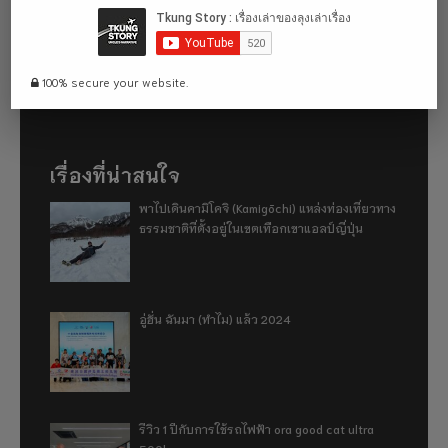
บทความทั่วไป
รีวิวอื่นๆ
ร้านอาหาร
สถานที่ท่องเที่ยว
100% secure your website.
โรงแรม
เรื่องที่น่าสนใจ
พาไปเดินคามิโคจิ (Kamigōchi) แหล่งท่องเที่ยวทาง
ธรรมชาติที่ตั้งอยู่ในเขตเทือกเขาแอลป์ญี่ปุ่น
อู่ฮั่น ฉันมา (ทำไม) แล้ว 2024
รีวิว 1 ปีกับการใช้รถไฟฟ้า ora good cat ultra