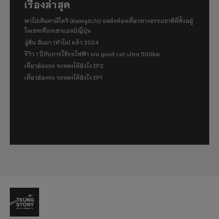
เรื่องล่าสุด
พาไปเดินคามิโคจิ (Kamigōchi) แหล่งท่องเที่ยวทางธรรมชาติที่ตั้งอยู่
ในเขตเทือกเขาแอลป์ญี่ปุ่น
อู่ฮั่น ฉันมา (ทำไม) แล้ว 2024
รีวิว 1 ปีกับการใช้รถไฟฟ้า ora good cat ultra 500km
เที่ยวฮ่องกง จะหลงได้ยังไง EP2
เที่ยวฮ่องกง จะหลงได้ยังไง EP1