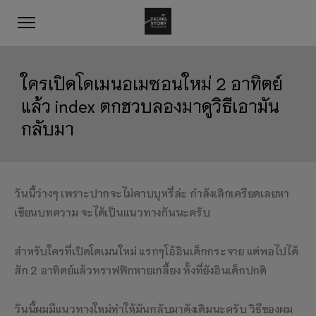
ใครเปิดโดเมนอเมซอนใหม่ 2 อาทิตย์
แล้ว index ตกฮวบลองมาดูวิธีเอามัน
กลับมา
วันนี้ว่างๆ เพราะปากจะไม่คาบบุหรี่ล่ะ กำลังเลิกเครียดเลยหา
เขียนบทความ จะได้เป็นแนวทางกันนะครับ
สำหรับใครที่เปิดโดเมนใหม่ แรกๆโอ้อินเด็กกระจาย แต่พอไปได้
สัก 2 อาทิตย์แล้วทราฟฟิกหายเกลี้ยง ทั้งที่ยังอินเด็กปกติ
วันนี้ผมมีแนวทางใหม่ทำให้มันกลับมาดังเดิมนะครับ วิธีของผม