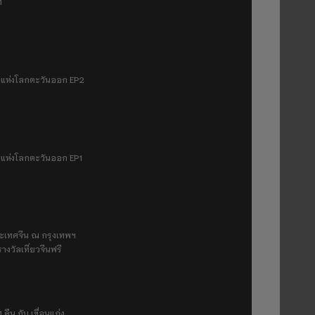
1
มฟ้าแห่งโลกตะวันออก EP2
ฟ้าแห่งโลกตะวันออก EP1
ระเทศจีน ณ กรุงเทพฯ
างวัลเที่ยวจีนฟรี
 คืน กับ เขื่อนแก่ง