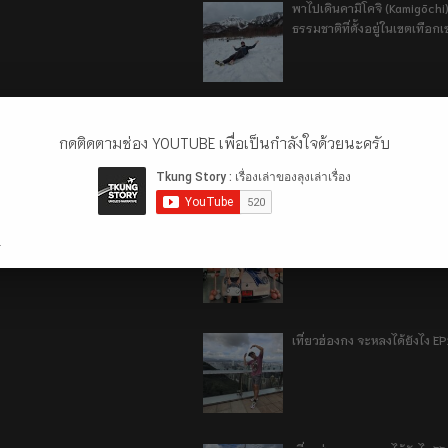
พาไปเดินคามิโคจิ (Kamigōchi)
ธรรมชาติที่ตั้งอยู่ในเขตเทือกเ
อู่ฮั่น ฉันมา (ทำไม) แล้ว 2024
กดติดตามช่อง YOUTUBE เพื่อเป็นกำลังใจด้วยนะครับ
รีวิว 1 ปีกับการใช้รถไฟฟ้า o
.
เที่ยวฮ่องกง จะหลงได้ยังไง E