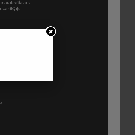
 แหล่งท่องเที่ยวทาง
ขาแอลป์ญี่ปุ่น
ra good cat ultra 500km
P2