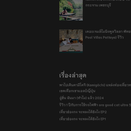
กระจาน เพชรบุรี
เดอะเจมส์ไมนิงพูลวิลลา พัท
Pool Villas Pattaya) รีวิว
เรื่องล่าสุด
พาไปเดินคามิโคจิ (Kamigōchi) แหล่งท่องเที่ยวทา
เขตเทือกเขาแอลป์ญี่ปุ่น
อู่ฮั่น ฉันมา (ทำไม) แล้ว 2024
รีวิว 1 ปีกับการใช้รถไฟฟ้า ora good cat ultra
เที่ยวฮ่องกง จะหลงได้ยังไง EP2
เที่ยวฮ่องกง จะหลงได้ยังไง EP1