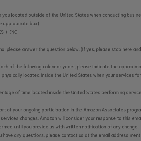
re you located outside of the United States when conducting busin
he appropriate box)
ES ( )NO
f no, please answer the question below. (If yes, please stop here an
each of the following calendar years, please indicate the approxim
 physically located inside the United States when your services 
entage of time located inside the United States performing servic
art of your ongoing participation in the Amazon Associates program,
 services changes. Amazon will consider your response to this emai
ormed until you provide us with written notification of any change.
ou have any questions, please contact us at the email address men