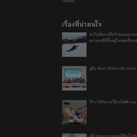
โรงแรม
เรื่องที่น่าสนใจ
พาไปเดินคามิโคจิ (Kamigōchi)
ธรรมชาติที่ตั้งอยู่ในเขตเทือกเ
อู่ฮั่น ฉันมา (ทำไม) แล้ว 2024
รีวิว 1 ปีกับการใช้รถไฟฟ้า o
เที่ยวฮ่องกง จะหลงได้ยังไง E