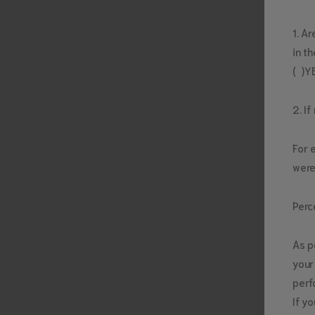
1. A
in t
( )Y
2. I
For 
were
Perc
As p
your
perf
If y