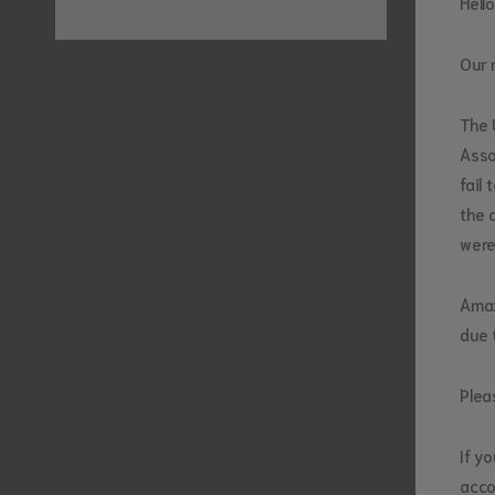
Hello
Our 
The 
Asso
fail
the 
were
Amaz
due t
Plea
If y
acco