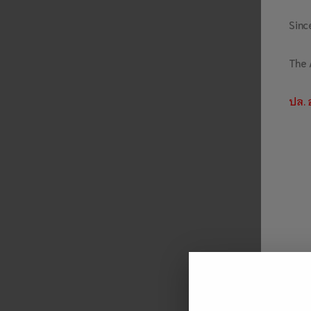
Since
The 
ปล. 