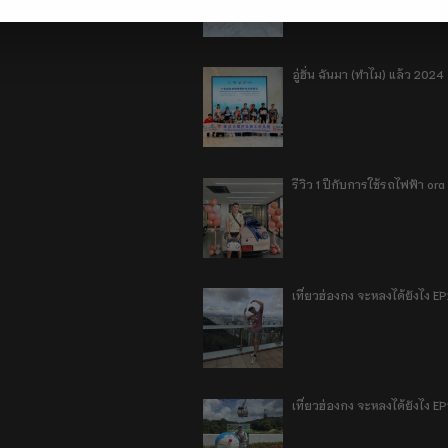
อู่ฮั่น ฉันมา (ทำไม) แล้ว 2024
รีวิว 1 ปีกับการใช้รถไฟฟ้า o
เที่ยวฮ่องกง จะหลงได้ยังไง E
เที่ยวฮ่องกง จะหลงได้ยังไง EP