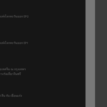
มฟ้าแห่งโลกตะวันออก EP2
ฟ้าแห่งโลกตะวันออก EP1
ระเทศจีน ณ กรุงเทพฯ
างวัลเที่ยวจีนฟรี
 คืน กับ เขื่อนแก่ง