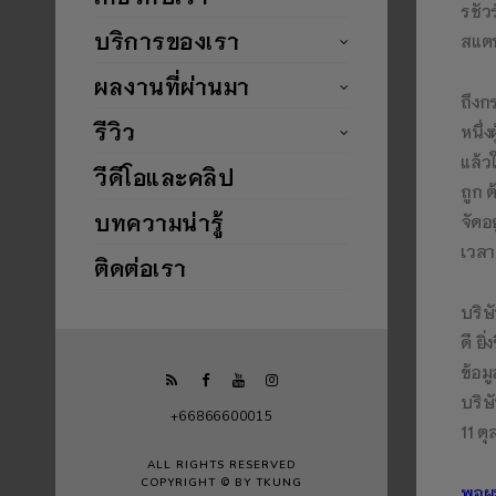
รชัว
บริการของเรา
สแต
ผลงานที่ผ่านมา
ถึงก
รีวิว
หนึ่ง
แล้ว
วีดีโอและคลิป
ถูก 
บทความน่ารู้
จัดอ
เวลา
ติดต่อเรา
บริษ
ดี ย
ข้อม
บริษ
+66866600015
11 ต
ALL RIGHTS RESERVED
COPYRIGHT © BY TKUNG
พอผม