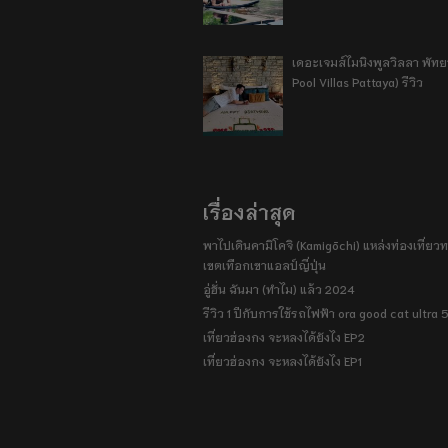
เดอะเจมส์ไมนิงพูลวิลลา พัท
Pool Villas Pattaya) รีวิว
เรื่องล่าสุด
พาไปเดินคามิโคจิ (Kamigōchi) แหล่งท่องเที่ยวทา
เขตเทือกเขาแอลป์ญี่ปุ่น
อู่ฮั่น ฉันมา (ทำไม) แล้ว 2024
รีวิว 1 ปีกับการใช้รถไฟฟ้า ora good cat ultra
เที่ยวฮ่องกง จะหลงได้ยังไง EP2
เที่ยวฮ่องกง จะหลงได้ยังไง EP1