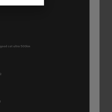
ra good cat ultra 500km
P2
1