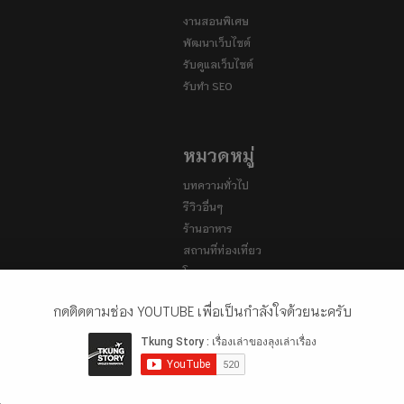
งานสอนพิเศษ
พัฒนาเว็บไซต์
รับดูแลเว็บไซต์
รับทำ SEO
หมวดหมู่
บทความทั่วไป
รีวิวอื่นๆ
ร้านอาหาร
สถานที่ท่องเที่ยว
โรงแรม
กดติดตามช่อง YOUTUBE เพื่อเป็นกำลังใจด้วยนะครับ
เรื่องที่น่าสนใจ
พาไปเดินคามิโคจิ (Kamigōchi)
ธรรมชาติที่ตั้งอยู่ในเขตเทือกเ
.