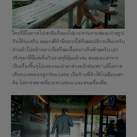
ใครที่มีโอกาสไปเขาค้อก็ลองไปแวะทานกาแฟและถ่ายรูป
กันได้นะครับ ลมแรงดีถ้ามีหมวกใส่กันผมปลิวจะดีนะครับ
ส่วนถ้าไปหน้าหนาวก็เตรียมเสื้อหนาวกันด้วยครับ เอา
จริงๆมาที่นี่แค่เห็นวิวสวยๆก็คุ้มแล้วค่ะ ขนมและอาหาร
เป็นเรื่องจิ๊บๆไปเลย แนะนำมาช่วงหน้าฝนเพราะมีโอกาส
เห็นทะเลหมอกสูง Pino Latte เป็นร้านที่ถ้าได้ไปเยือนเขา
ค้อ ไม่ควรพลาดที่แวะทานขนม และหาเครื่องดื่ม