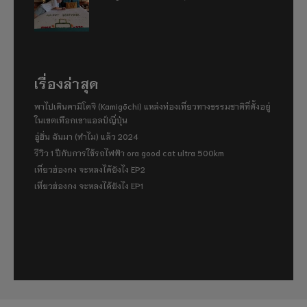
เรื่องล่าสุด
พาไปเดินคามิโคจิ (Kamigōchi) แหล่งท่องเที่ยวทางธรรมชาติที่ตั้งอยู่
ในเขตเทือกเขาแอลป์ญี่ปุ่น
อู่ฮั่น ฉันมา (ทำไม) แล้ว 2024
รีวิว 1 ปีกับการใช้รถไฟฟ้า ora good cat ultra 500km
เที่ยวฮ่องกง จะหลงได้ยังไง EP2
เที่ยวฮ่องกง จะหลงได้ยังไง EP1