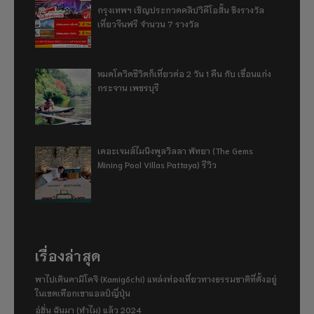
กรุงเทพฯ เชิญประกวดคลิปวิดีโอสั้น ชิงรางวัล
เที่ยวจีนฟรี จำนวน 7 รางวัล
หมดโควิดชีวิตก็เที่ยวต่อ 2 วัน 1 คืน กับ เขื่อนแก่ง
กระจาน เพชรบุรี
เดอะเจมส์ไมนิงพูลวิลลา พัทยา (The Gems
Mining Pool Villas Pattaya) รีวิว
เรื่องล่าสุด
พาไปเดินคามิโคจิ (Kamigōchi) แหล่งท่องเที่ยวทางธรรมชาติที่ตั้งอยู่
ในเขตเทือกเขาแอลป์ญี่ปุ่น
อู่ฮั่น ฉันมา (ทำไม) แล้ว 2024