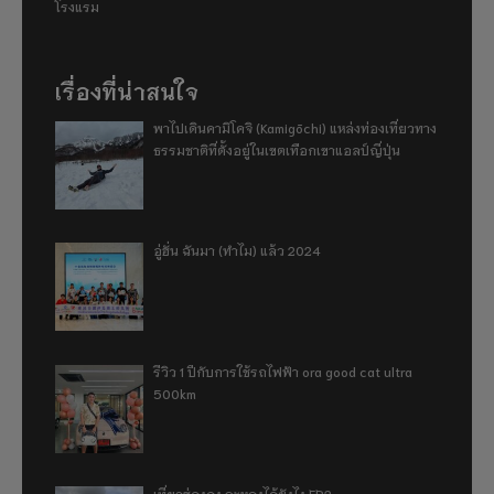
โรงแรม
เรื่องที่น่าสนใจ
พาไปเดินคามิโคจิ (Kamigōchi) แหล่งท่องเที่ยวทาง
ธรรมชาติที่ตั้งอยู่ในเขตเทือกเขาแอลป์ญี่ปุ่น
อู่ฮั่น ฉันมา (ทำไม) แล้ว 2024
รีวิว 1 ปีกับการใช้รถไฟฟ้า ora good cat ultra
500km
เที่ยวฮ่องกง จะหลงได้ยังไง EP2