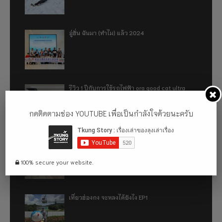
อู่ฮั่น ฉันมา (ทำไม) แล้ว 2024
รีวิว 1 ปีกับการใช้รถไฟฟ้า ora good cat ultra
500km
กดติดตามช่อง YOUTUBE เพื่อเป็นกำลังใจด้วยนะครับ
เที่ยวฮ่องกง จะหลงได้ยังไง EP2
100% secure your website.
เที่ยวฮ่องกง จะหลงได้ยังไง EP1