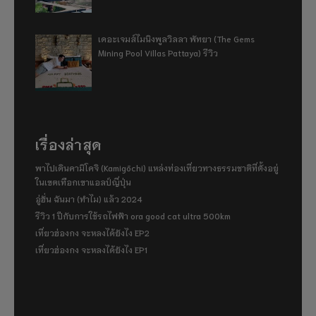
เดอะเจมส์ไมนิงพูลวิลลา พัทยา (The Gems
Mining Pool Villas Pattaya) รีวิว
เรื่องล่าสุด
พาไปเดินคามิโคจิ (Kamigōchi) แหล่งท่องเที่ยวทางธรรมชาติที่ตั้งอยู่
ในเขตเทือกเขาแอลป์ญี่ปุ่น
อู่ฮั่น ฉันมา (ทำไม) แล้ว 2024
รีวิว 1 ปีกับการใช้รถไฟฟ้า ora good cat ultra 500km
เที่ยวฮ่องกง จะหลงได้ยังไง EP2
เที่ยวฮ่องกง จะหลงได้ยังไง EP1