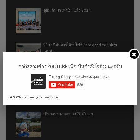
อู่ฮั่น ฉันมา (ทำไม) แล้ว 2024
รีวิว 1 ปีกับการใช้รถไฟฟ้า ora good cat ultra
500km
กดติดตามช่อง YOUTUBE เพื่อเป็นกำลังใจด้วยนะครับ
เที่ยวฮ่องกง จะหลงได้ยังไง EP2
100% secure your website.
เที่ยวฮ่องกง จะหลงได้ยังไง EP1