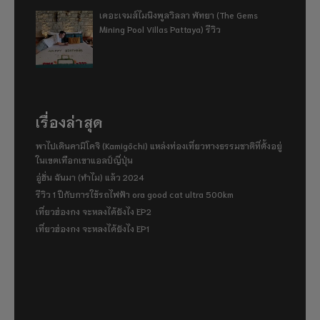
เดอะเจมส์ไมนิงพูลวิลลา พัทยา (The Gems
Mining Pool Villas Pattaya) รีวิว
เรื่องล่าสุด
พาไปเดินคามิโคจิ (Kamigōchi) แหล่งท่องเที่ยวทางธรรมชาติที่ตั้งอยู่
ในเขตเทือกเขาแอลป์ญี่ปุ่น
อู่ฮั่น ฉันมา (ทำไม) แล้ว 2024
รีวิว 1 ปีกับการใช้รถไฟฟ้า ora good cat ultra 500km
เที่ยวฮ่องกง จะหลงได้ยังไง EP2
เที่ยวฮ่องกง จะหลงได้ยังไง EP1