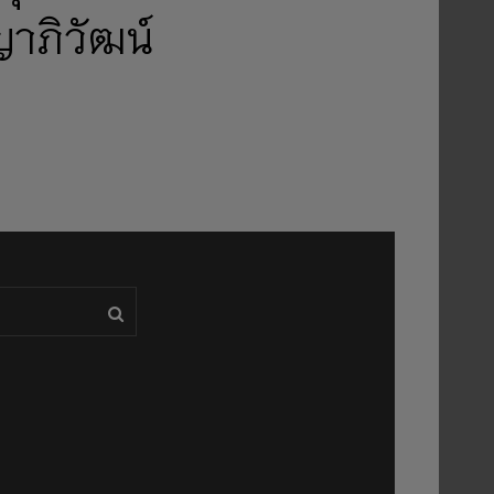
าภิวัฒน์