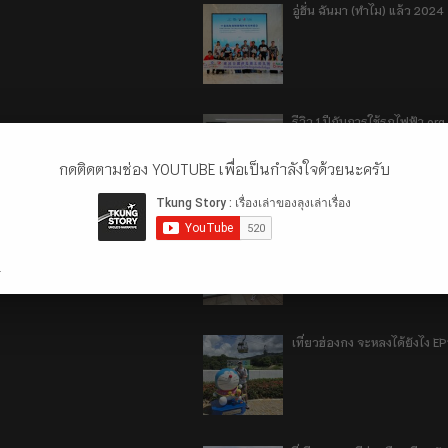
อู่ฮั่น ฉันมา (ทำไม) แล้ว 2024
รีวิว 1 ปีกับการใช้รถไฟฟ้า o
กดติดตามช่อง YOUTUBE เพื่อเป็นกำลังใจด้วยนะครับ
เที่ยวฮ่องกง จะหลงได้ยังไง E
.
เที่ยวฮ่องกง จะหลงได้ยังไง EP