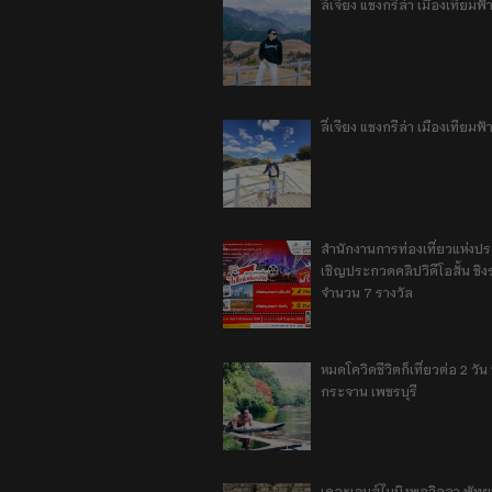
ลี่เจียง แชงกรีล่า เมืองเทีย
ลี่เจียง แชงกรีล่า เมืองเทียม
สำนักงานการท่องเที่ยวแห่งป
เชิญประกวดคลิปวิดีโอสั้น ชิงร
จำนวน 7 รางวัล
หมดโควิดชีวิตก็เที่ยวต่อ 2 วัน 1
กระจาน เพชรบุรี
เดอะเจมส์ไมนิงพูลวิลลา พัท