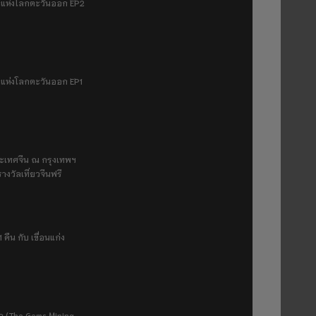
มฟ้าแห่งโลกตะวันออก EP2
ฟ้าแห่งโลกตะวันออก EP1
ระเทศจีน ณ กรุงเทพฯ
างวัลเที่ยวจีนฟรี
 คืน กับ เขื่อนแก่ง
ยา (The Gems Mining