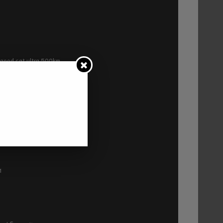
ra good cat ultra 500km
P2
1