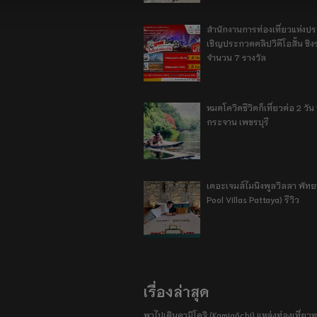
สำนักงานการท่องเที่ยวแห่งป
เชิญประกวดคลิปวิดีโอสั้น ชิงร
จำนวน 7 รางวัล
หมดโควิดชีวิตก็เที่ยวต่อ 2 วัน 1
กระจาน เพชรบุรี
เดอะเจมส์ไมนิงพูลวิลลา พัท
Pool Villas Pattaya) รีวิว
เรื่องล่าสุด
พาไปเดินคามิโคจิ (Kamigōchi) แหล่งท่องเที่ยวทา