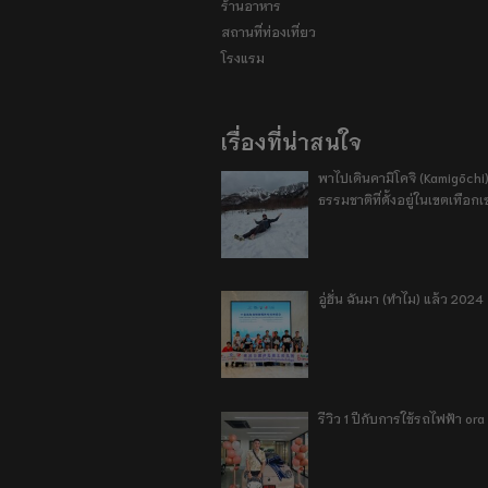
ร้านอาหาร
สถานที่ท่องเที่ยว
โรงแรม
เรื่องที่น่าสนใจ
พาไปเดินคามิโคจิ (Kamigōchi)
ธรรมชาติที่ตั้งอยู่ในเขตเทือกเ
อู่ฮั่น ฉันมา (ทำไม) แล้ว 2024
รีวิว 1 ปีกับการใช้รถไฟฟ้า o