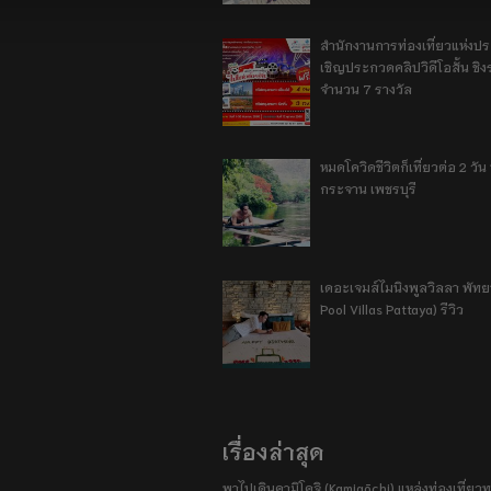
สำนักงานการท่องเที่ยวแห่งป
เชิญประกวดคลิปวิดีโอสั้น ชิงร
จำนวน 7 รางวัล
หมดโควิดชีวิตก็เที่ยวต่อ 2 วัน 1
กระจาน เพชรบุรี
เดอะเจมส์ไมนิงพูลวิลลา พัท
Pool Villas Pattaya) รีวิว
เรื่องล่าสุด
พาไปเดินคามิโคจิ (Kamigōchi) แหล่งท่องเที่ยวทา