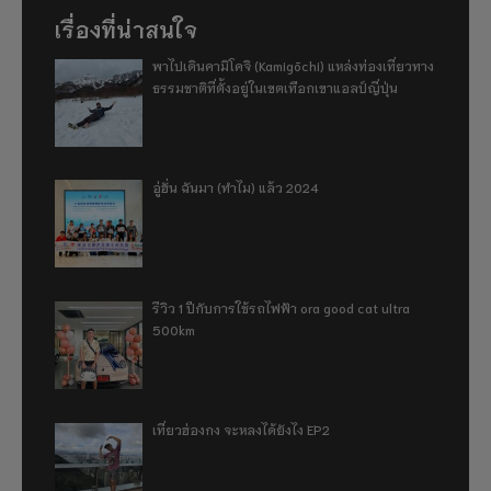
เรื่องที่น่าสนใจ
พาไปเดินคามิโคจิ (Kamigōchi) แหล่งท่องเที่ยวทาง
ธรรมชาติที่ตั้งอยู่ในเขตเทือกเขาแอลป์ญี่ปุ่น
อู่ฮั่น ฉันมา (ทำไม) แล้ว 2024
รีวิว 1 ปีกับการใช้รถไฟฟ้า ora good cat ultra
500km
เที่ยวฮ่องกง จะหลงได้ยังไง EP2