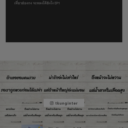
เที่ยวฮ่องกง จะหลงได้ยังไง EP1
tkunginter