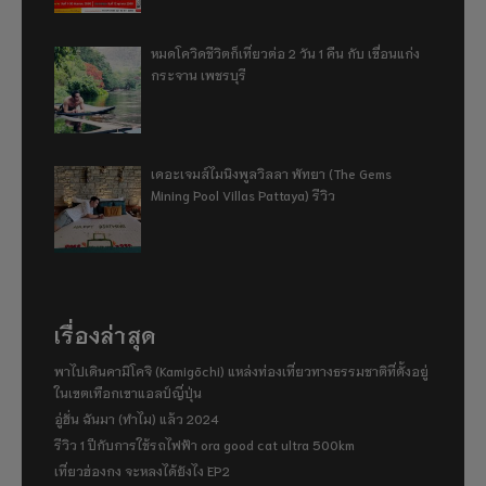
หมดโควิดชีวิตก็เที่ยวต่อ 2 วัน 1 คืน กับ เขื่อนแก่ง
กระจาน เพชรบุรี
เดอะเจมส์ไมนิงพูลวิลลา พัทยา (The Gems
Mining Pool Villas Pattaya) รีวิว
เรื่องล่าสุด
พาไปเดินคามิโคจิ (Kamigōchi) แหล่งท่องเที่ยวทางธรรมชาติที่ตั้งอยู่
ในเขตเทือกเขาแอลป์ญี่ปุ่น
อู่ฮั่น ฉันมา (ทำไม) แล้ว 2024
รีวิว 1 ปีกับการใช้รถไฟฟ้า ora good cat ultra 500km
เที่ยวฮ่องกง จะหลงได้ยังไง EP2