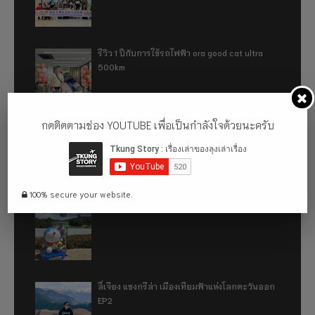
รีวิว 1 ปีกับการใช้รถไฟฟ้า ora good cat ultra
500km
กดติดตามช่อง YOUTUBE เพื่อเป็นกำลังใจด้วยนะครับ
เที่ยวฮ่องกง จะหลงได้ยังไง EP2
100% secure your website.
เที่ยวฮ่องกง จะหลงได้ยังไง EP1
ลี่เจียง แชงกรีล่า เมืองเทียมฟ้าแห่งโลกตะวันออก
EP2