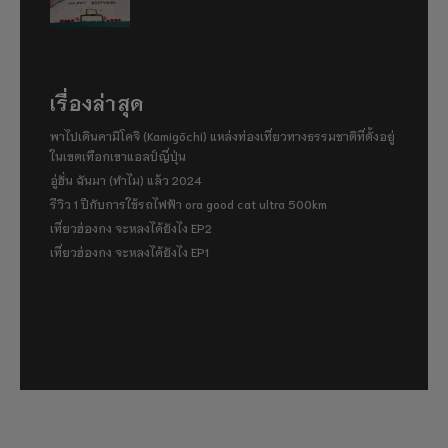
เรื่องล่าสุด
พาไปเดินคามิโคจิ (Kamigōchi) แหล่งท่องเที่ยวทางธรรมชาติที่ตั้งอยู่
ในเขตเทือกเขาแอลป์ญี่ปุ่น
อู่ฮั่น ฉันมา (ทำไม) แล้ว 2024
รีวิว 1 ปีกับการใช้รถไฟฟ้า ora good cat ultra 500km
เที่ยวฮ่องกง จะหลงได้ยังไง EP2
เที่ยวฮ่องกง จะหลงได้ยังไง EP1