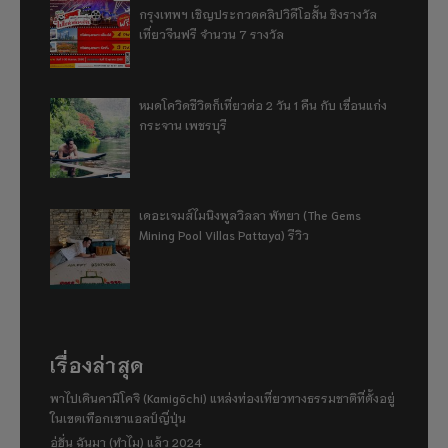
กรุงเทพฯ เชิญประกวดคลิปวิดีโอสั้น ชิงรางวัล
เที่ยวจีนฟรี จำนวน 7 รางวัล
หมดโควิดชีวิตก็เที่ยวต่อ 2 วัน 1 คืน กับ เขื่อนแก่ง
กระจาน เพชรบุรี
เดอะเจมส์ไมนิงพูลวิลลา พัทยา (The Gems
Mining Pool Villas Pattaya) รีวิว
เรื่องล่าสุด
พาไปเดินคามิโคจิ (Kamigōchi) แหล่งท่องเที่ยวทางธรรมชาติที่ตั้งอยู่
ในเขตเทือกเขาแอลป์ญี่ปุ่น
อู่ฮั่น ฉันมา (ทำไม) แล้ว 2024