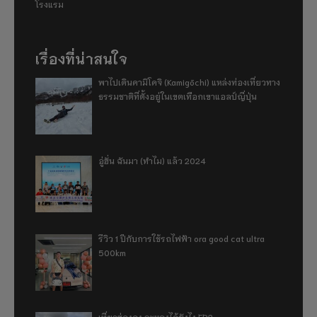
โรงแรม
เรื่องที่น่าสนใจ
พาไปเดินคามิโคจิ (Kamigōchi) แหล่งท่องเที่ยวทาง
ธรรมชาติที่ตั้งอยู่ในเขตเทือกเขาแอลป์ญี่ปุ่น
อู่ฮั่น ฉันมา (ทำไม) แล้ว 2024
รีวิว 1 ปีกับการใช้รถไฟฟ้า ora good cat ultra
500km
เที่ยวฮ่องกง จะหลงได้ยังไง EP2