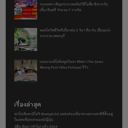
กรุงเทพฯ เชิญประกวดคลิปวิดีโอสั้น ชิงรางวัล
เที่ยวจีนฟรี จำนวน 7 รางวัล
หมดโควิดชีวิตก็เที่ยวต่อ 2 วัน 1 คืน กับ เขื่อนแก่ง
กระจาน เพชรบุรี
เดอะเจมส์ไมนิงพูลวิลลา พัทยา (The Gems
Mining Pool Villas Pattaya) รีวิว
เรื่องล่าสุด
พาไปเดินคามิโคจิ (Kamigōchi) แหล่งท่องเที่ยวทางธรรมชาติที่ตั้งอยู่
ในเขตเทือกเขาแอลป์ญี่ปุ่น
อู่ฮั่น ฉันมา (ทำไม) แล้ว 2024