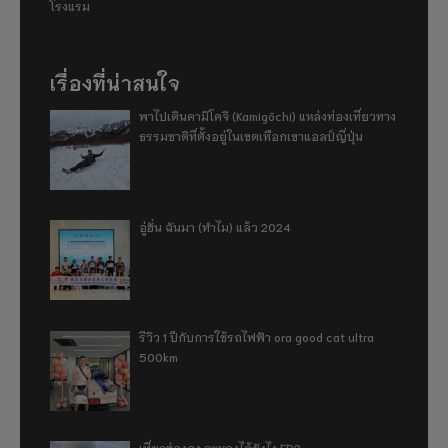
โรงแรม
เรื่องที่น่าสนใจ
พาไปเดินคามิโคจิ (Kamigōchi) แหล่งท่องเที่ยวทาง
ธรรมชาติที่ตั้งอยู่ในเขตเทือกเขาแอลป์ญี่ปุ่น
อู่ฮั่น ฉันมา (ทำไม) แล้ว 2024
รีวิว 1 ปีกับการใช้รถไฟฟ้า ora good cat ultra
500km
เที่ยวฮ่องกง จะหลงได้ยังไง EP2