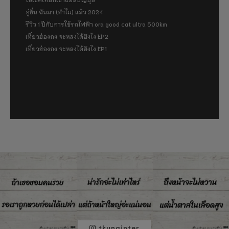
อู่ฮั่น ฉันมา (ทำไม) แล้ว 2024
รีวิว 1 ปีกับการใช้รถไฟฟ้า ora good cat ultra 500km
เที่ยวฮ่องกง จะหลงได้ยังไง EP2
เที่ยวฮ่องกง จะหลงได้ยังไง EP1
tkunginter