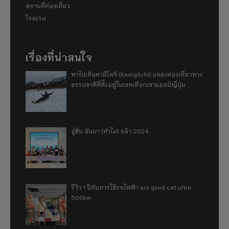
สถานที่ท่องเที่ยว
โรงแรม
เรื่องที่น่าสนใจ
พาไปเดินคามิโคจิ (Kamigōchi) แหล่งท่องเที่ยวทาง
ธรรมชาติที่ตั้งอยู่ในเขตเทือกเขาแอลป์ญี่ปุ่น
อู่ฮั่น ฉันมา (ทำไม) แล้ว 2024
รีวิว 1 ปีกับการใช้รถไฟฟ้า ora good cat ultra
500km