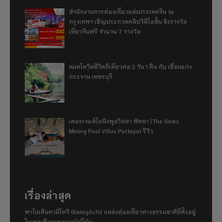
สำนักงานการท่องเที่ยวแห่งประเทศจีน ณ
กรุงเทพฯ เชิญประกวดคลิปวิดีโอสั้น ชิงรางวัล
เที่ยวจีนฟรี จำนวน 7 รางวัล
หมดโควิดชีวิตก็เที่ยวต่อ 2 วัน 1 คืน กับ เขื่อนแก่ง
กระจาน เพชรบุรี
เดอะเจมส์ไมนิงพูลวิลลา พัทยา (The Gems
Mining Pool Villas Pattaya) รีวิว
เรื่องล่าสุด
พาไปเดินคามิโคจิ (Kamigōchi) แหล่งท่องเที่ยวทางธรรมชาติที่ตั้งอยู่
ในเขตเทือกเขาแอลป์ญี่ปุ่น